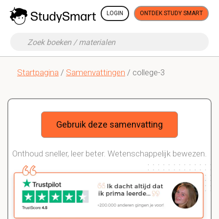
LOGIN
ONTDEK STUDY SMART
Startpagina
/
Samenvattingen
/ college-3
Gebruik deze samenvatting
Onthoud sneller, leer beter. Wetenschappelijk bewezen.