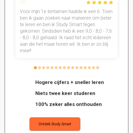
Voor mijn 1e tentamen haalde ik een 6. Toen
n
ben ik gaan zoeken naar manieren om beter
te leren en ben ik Study Smart tegen
gekomen. Sindsdien heb ik een 9,0 - 8,0 - 7,6
b
- 8,0 - 8,0 gehaald. Ik raad het echt íédereen
aan die het maar horen wil. Ik ben er zo blij
s
mee!!
Hogere cijfers + sneller leren
Niets twee keer studeren
100% zeker alles onthouden
Ontdek Study Smart