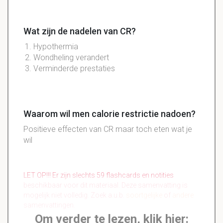
Wat zijn de nadelen van CR?
Hypothermia
Wondheling verandert
Verminderde prestaties
Waarom wil men calorie restrictie nadoen?
Positieve effecten van CR maar toch eten wat je
wil
LET OP!!! Er zijn slechts 59 flashcards en notities
beschikbaar voor dit materiaal. Deze samenvatting is
mogelijk niet volledig. Zoek a.u.b.
soortgelijke
of
andere
samenvattingen.
Om verder te lezen, klik hier: