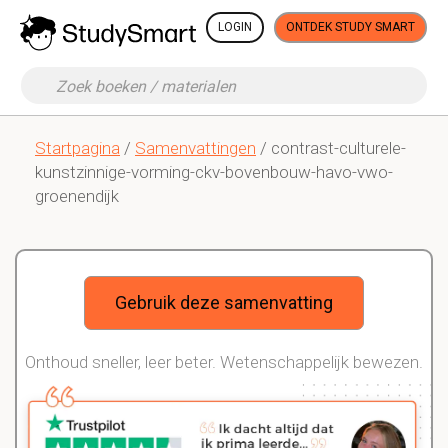
LOGIN
ONTDEK STUDY SMART
Startpagina
/
Samenvattingen
/ contrast-culturele-
kunstzinnige-vorming-ckv-bovenbouw-havo-vwo-
groenendijk
Gebruik deze samenvatting
Onthoud sneller, leer beter. Wetenschappelijk bewezen.