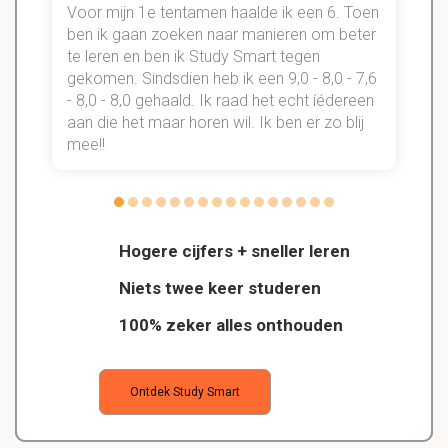
Voor mijn 1e tentamen haalde ik een 6. Toen
n
ben ik gaan zoeken naar manieren om beter
te leren en ben ik Study Smart tegen
gekomen. Sindsdien heb ik een 9,0 - 8,0 - 7,6
b
- 8,0 - 8,0 gehaald. Ik raad het echt íédereen
aan die het maar horen wil. Ik ben er zo blij
s
mee!!
Hogere cijfers + sneller leren
Niets twee keer studeren
100% zeker alles onthouden
Ontdek Study Smart