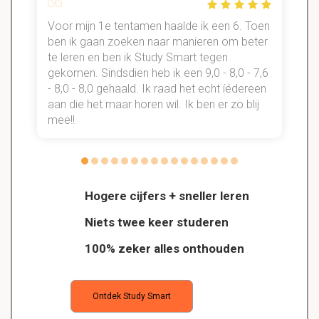
Voor mijn 1e tentamen haalde ik een 6. Toen
n
ben ik gaan zoeken naar manieren om beter
te leren en ben ik Study Smart tegen
gekomen. Sindsdien heb ik een 9,0 - 8,0 - 7,6
b
- 8,0 - 8,0 gehaald. Ik raad het echt íédereen
aan die het maar horen wil. Ik ben er zo blij
s
mee!!
Hogere cijfers + sneller leren
Niets twee keer studeren
100% zeker alles onthouden
Ontdek Study Smart