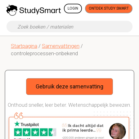
LOGIN
ONTDEK STUDY SMART
Startpagina
/
Samenvattingen
/
controleprocessen-onbekend
Gebruik deze samenvatting
Onthoud sneller, leer beter. Wetenschappelijk bewezen.