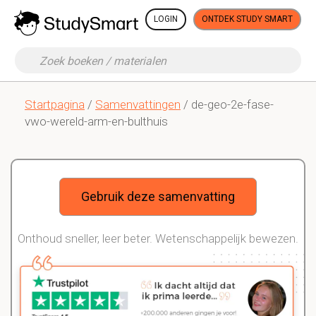
LOGIN
ONTDEK STUDY SMART
Startpagina
/
Samenvattingen
/ de-geo-2e-fase-
vwo-wereld-arm-en-bulthuis
Gebruik deze samenvatting
Onthoud sneller, leer beter. Wetenschappelijk bewezen.