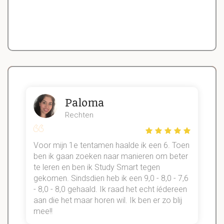
Paloma
Rechten
Voor mijn 1e tentamen haalde ik een 6. Toen
n
ben ik gaan zoeken naar manieren om beter
te leren en ben ik Study Smart tegen
gekomen. Sindsdien heb ik een 9,0 - 8,0 - 7,6
b
- 8,0 - 8,0 gehaald. Ik raad het echt íédereen
aan die het maar horen wil. Ik ben er zo blij
s
mee!!