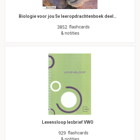
Biologie voor jou 5v leeropdrachtenboek deel…
flashcards
3852
& notities
Levensloop lesbrief VWO
flashcards
929
& notities