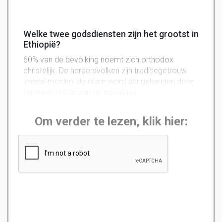
Welke twee godsdiensten zijn het grootst in
Ethiopië?
60% van de bevolking noemt zich orthodox
christelijk. De herdersvolken zijn traditiegetrouw
vooral moslim: de islam word aangehangen door
bijna een derde van de bevolking.
Om verder te lezen, klik hier: