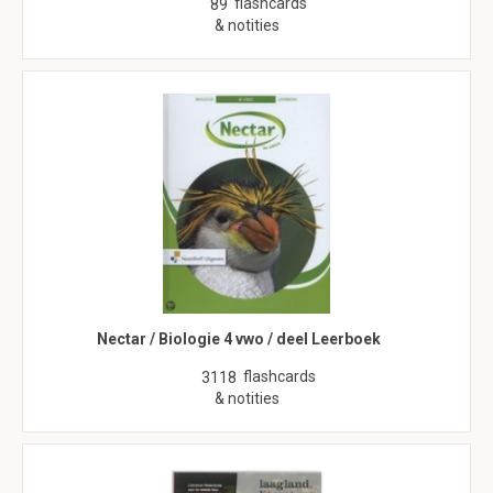
flashcards
89
& notities
Nectar / Biologie 4 vwo / deel Leerboek
flashcards
3118
& notities