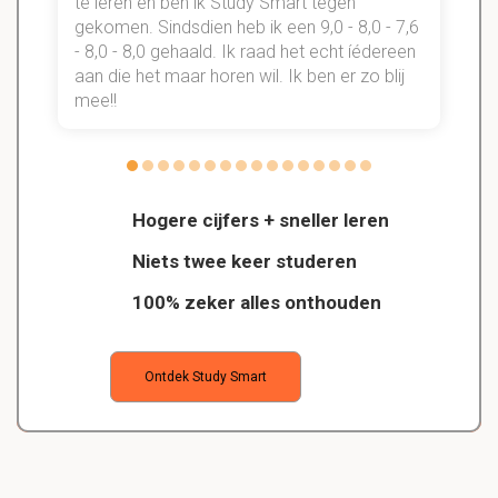
te leren en ben ik Study Smart tegen
gekomen. Sindsdien heb ik een 9,0 - 8,0 - 7,6
b
- 8,0 - 8,0 gehaald. Ik raad het echt íédereen
aan die het maar horen wil. Ik ben er zo blij
s
mee!!
Hogere cijfers + sneller leren
Niets twee keer studeren
100% zeker alles onthouden
Ontdek Study Smart