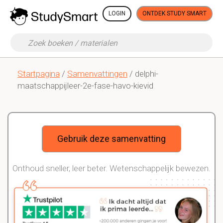
LOGIN
ONTDEK STUDY SMART
Startpagina
/
Samenvattingen
/ delphi-
maatschappijleer-2e-fase-havo-kievid
Gebruik deze samenvatting
Onthoud sneller, leer beter. Wetenschappelijk bewezen.