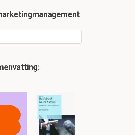
nmarketingmanagement
envatting:
stuk 4
elke 5