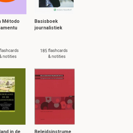
ia Método
Basisboek
piamentu
journalistiek
flashcards
flashcards
185
& notities
& notities
g is mogelijk niet
and in de
Beleidsinstrume