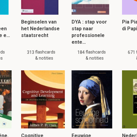
haalvoordelen
fluctuaties
Beginselen van
DYA : stap voor
Pia P
 een
het Nederlandse
stap naar
di Pa
de e…
staatsrecht
professionele
ente…
t de Groeistrategie van Ansoff?
rds
flashcards
flashcards
313
184
671
es
& notities
& notities
94 flashcards en notities beschikbaar voor dit materiaal. Deze samenvattin
gelijke
of
andere
samenvattingen.
lezen, klik hier:
ëne.
Cognitive
Eeuwige
Nederl