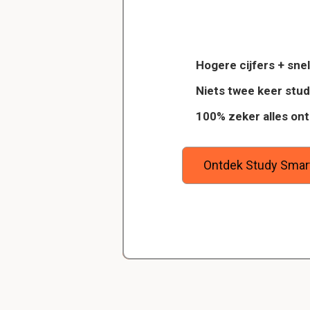
Delano
Diergeneeskunde
Management bij: Hoe
Hogere cijfers + snel
Capaciteitsvermogen 
Dankzij StudySmart heb ik vorig jaar 
Niets twee keer stu
wilt
examens gehaald en ook veel betere
100% zeker alles on
ool, en
gehaald. Maar bovenal heb ik nu gew
Management bij: Wat
goede studiemethode onder de knie,
zeker weet dat ik de rest van mijn s
Klachtenmanagement
ga halen.
Ontdek Study Smar
Management bij: Ho
Wachttijdenmanagem
Management bij: Ho
CRM en CKM