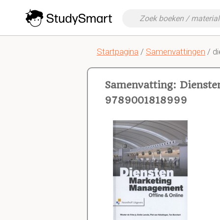
Startpagina
/
Samenvattingen
/ d
Samenvatting: Dienst
9789001818999