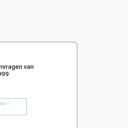
envragen van
999
stuk 1