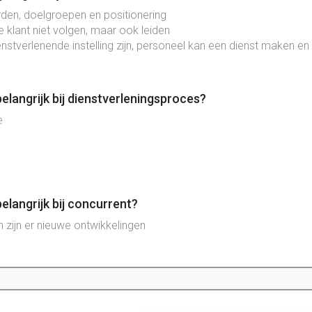
rden, doelgroepen en positionering
 klant niet volgen, maar ook leiden
stverlenende instelling zijn, personeel kan een dienst maken en
belangrijk bij dienstverleningsproces?
e
elangrijk bij concurrent?
n zijn er nieuwe ontwikkelingen
2 Het basismodel