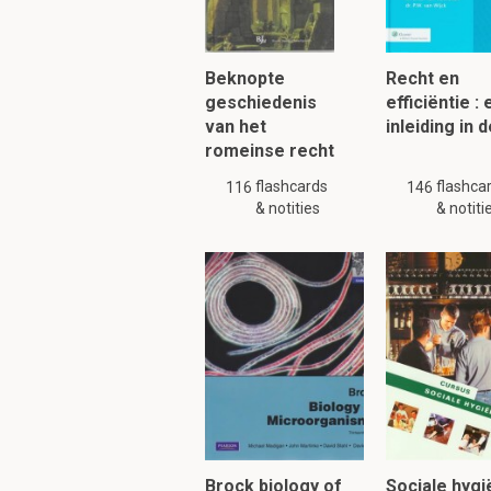
Weinig bescherming
Geringe kansen op sc
Onregelmatige verkoop
Beknopte
Recht en
Substitutie
geschiedenis
efficiëntie :
van het
inleiding in 
romeinse recht
Welke 4 vlakken ken
flashcards
flashca
116
146
Marktvernieuwing
& notities
& notiti
Productvernieuwing
Penetratie
Diversificatie
LET OP!!! Er zijn slechts 
volledig. Zoek a.u.b.
soort
Om verder te 
Brock biology of
Sociale hygi