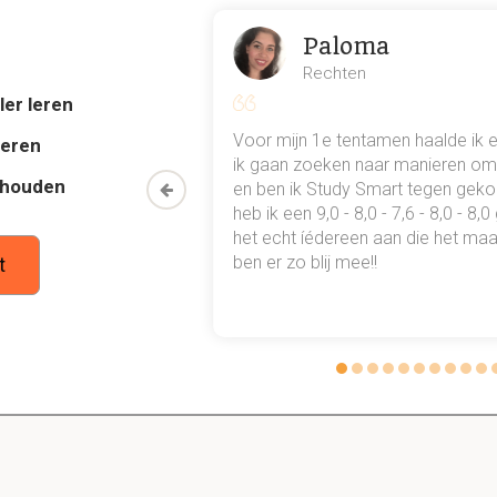
Dit is een preview. Er zijn 6 andere flashcards beschikbaar voor hoofds
Laat hier meer flashcards zien
Paloma
Rechten
 vang ik fluctuaties op in vraag en aanbod?
ler leren
of Yieldmanagement
al mn
Voor mijn 1e tentamen haalde ik 
deren
 punten
ik gaan zoeken naar manieren om 
thouden
oon een heel
en ben ik Study Smart tegen gek
 als mijn klant ontevreden is en dat wil uiten?
 waarmee ik
heb ik een 9,0 - 8,0 - 7,6 - 8,0 - 8,
tudie gewoon
het echt íédereen aan die het maar
ben er zo blij mee!!
t
e ga ik om met de ongeduldige klant?
ent
e ga ik om met de knowhow klant?