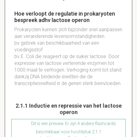
Hoe verloopt de regulatie in prokaryoten
bespreek adhv lactose operon
Prokaryoten
kunnen zich bijzonder snel aanpassen
aan veranderende
levensomstandigheden
.
bv gebrek van
beschikbaarheid
van een
voedingsstof
bv E.
Coli
die reageert op de suiker
lactose
. Door
expressie
van
lactose
verterende
enzymen
tot
1000
maal te
verhogen
.
Verhoging
komt tot stand
dankzij
DNA
bindende
eiwitten
die de
transcriptiesnelheid
in de genen sterk
beinvloeden
2.1.1 Inductie en repressie van het lactose
operon
Dit is een preview. Er zijn 4 andere flashcards
beschikbaar voor hoofdstuk 2.1.1