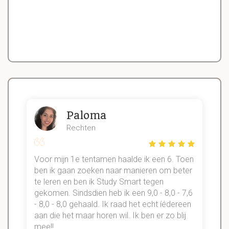
Paloma
Rechten
Voor mijn 1e tentamen haalde ik een 6. Toen
n
ben ik gaan zoeken naar manieren om beter
te leren en ben ik Study Smart tegen
gekomen. Sindsdien heb ik een 9,0 - 8,0 - 7,6
b
- 8,0 - 8,0 gehaald. Ik raad het echt íédereen
aan die het maar horen wil. Ik ben er zo blij
s
mee!!