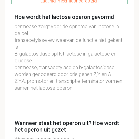
Laat hier meer flashcards zien
Hoe wordt het lactose operon gevormd
permease zorgt voor de opname van lactose in
de cel
transacetylase ew waarvan de functie niet gekent
is
B-galactosidase splitst lactose in galactose en
glucose
permease, transacetylase en b-galactosidase
worden gecodeerd door drie genen Z,Y en A
Z,Y,A, promotor en transcriptie-terminator vormen
samen het lactose operon
Wanneer staat het operon uit? Hoe wordt
het operon uit gezet