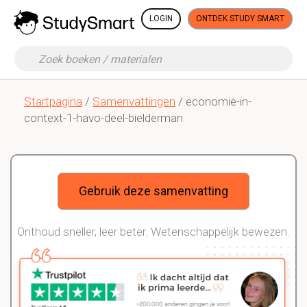
LOGIN
ONTDEK STUDY SMART
Startpagina
/
Samenvattingen
/ economie-in-
context-1-havo-deel-bielderman
Gebruik deze samenvatting
Onthoud sneller, leer beter. Wetenschappelijk bewezen.