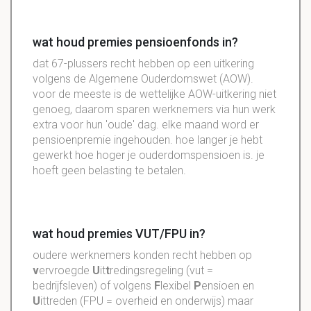
wat houd premies pensioenfonds in?
dat 67-plussers recht hebben op een uitkering
volgens de Algemene Ouderdomswet (AOW).
voor de meeste is de wettelijke AOW-uitkering niet
genoeg, daarom sparen werknemers via hun werk
extra voor hun 'oude' dag. elke maand word er
pensioenpremie ingehouden. hoe langer je hebt
gewerkt hoe hoger je ouderdomspensioen is. je
hoeft geen belasting te betalen.
wat houd premies VUT/FPU in?
oudere werknemers konden recht hebben op
v
ervroegde
U
it
t
redingsregeling (vut =
bedrijfsleven) of volgens
F
lexibel
P
ensioen en
U
ittreden (FPU = overheid en onderwijs) maar