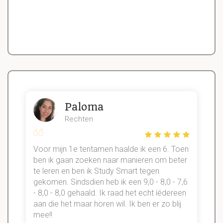
Paloma
Rechten
Voor mijn 1e tentamen haalde ik een 6. Toen
n
ben ik gaan zoeken naar manieren om beter
te leren en ben ik Study Smart tegen
gekomen. Sindsdien heb ik een 9,0 - 8,0 - 7,6
b
- 8,0 - 8,0 gehaald. Ik raad het echt íédereen
aan die het maar horen wil. Ik ben er zo blij
s
mee!!