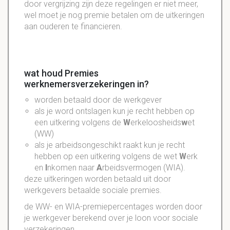
door vergrijzing zijn deze regelingen er niet meer,
wel moet je nog premie betalen om de uitkeringen
aan ouderen te financieren.
wat houd Premies
werknemersverzekeringen in?
worden betaald door de werkgever
als je word ontslagen kun je recht hebben op
een uitkering volgens de
W
erkeloosheids
w
et
(WW)
als je arbeidsongeschikt raakt kun je recht
hebben op een uitkering volgens de wet
W
erk
en
I
nkomen naar
A
rbeidsvermogen (WIA).
deze uitkeringen worden betaald uit door
werkgevers betaalde sociale premies.
de WW- en WIA-premiepercentages worden door
je werkgever berekend over je loon voor sociale
verzekeringen