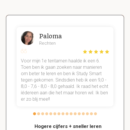
Paloma
Rechten
Voor mijn 1e tentamen haalde ik een 6.
M
Toen ben ik gaan zoeken naar manieren
v
om beter te leren en ben ik Study Smart
a
tegen gekomen. Sindsdien heb ik een 9,0 -
s
t
8,0 - 7,6 - 8,0 - 8,0 gehaald. Ik raad het echt
k
n.
íédereen aan die het maar horen wil. Ik ben
d
er zo blij mee!!
Hogere cijfers + sneller leren