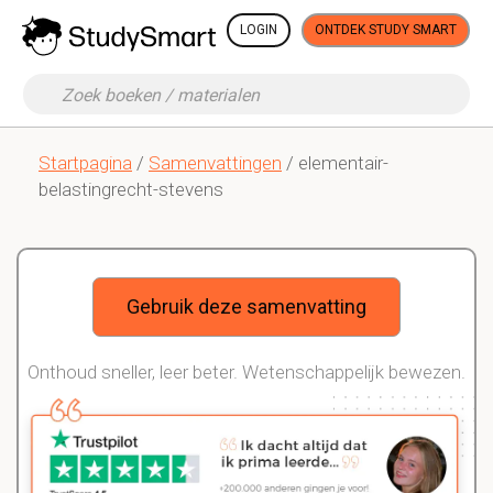
LOGIN
ONTDEK STUDY SMART
Startpagina
/
Samenvattingen
/ elementair-
belastingrecht-stevens
Gebruik deze samenvatting
Onthoud sneller, leer beter. Wetenschappelijk bewezen.