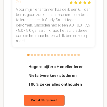
Voor mijn 1e tentamen haalde ik een 6. Toen
n
ben ik gaan zoeken naar manieren om beter
te leren en ben ik Study Smart tegen
gekomen. Sindsdien heb ik een 9,0 - 8,0 - 7,6
b
- 8,0 - 8,0 gehaald. Ik raad het echt íédereen
aan die het maar horen wil. Ik ben er zo blij
s
mee!!
Hogere cijfers + sneller leren
Niets twee keer studeren
100% zeker alles onthouden
Ontdek Study Smart