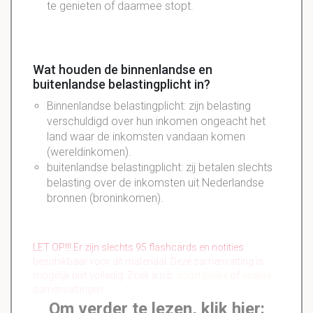
te genieten of daarmee stopt.
Wat houden de binnenlandse en
buitenlandse belastingplicht in?
Binnenlandse belastingplicht: zijn belasting
verschuldigd over hun inkomen ongeacht het
land waar de inkomsten vandaan komen
(wereldinkomen).
buitenlandse belastingplicht: zij betalen slechts
belasting over de inkomsten uit Nederlandse
bronnen (broninkomen).
LET OP!!! Er zijn slechts 95 flashcards en notities
beschikbaar voor dit materiaal. Deze samenvatting is
mogelijk niet volledig. Zoek a.u.b.
soortgelijke
of
andere
samenvattingen.
Om verder te lezen, klik hier: