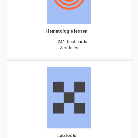
Hematologie lessen
flashcards
241
& notities
Lab tools