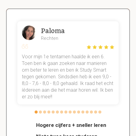
Paloma
Rechten
Voor mijn 1e tentamen haalde ik een 6.
M
Toen ben ik gaan zoeken naar manieren
v
om beter te leren en ben ik Study Smart
a
tegen gekomen. Sindsdien heb ik een 9,0 -
s
t
8,0 - 7,6 - 8,0 - 8,0 gehaald. Ik raad het echt
k
n.
íédereen aan die het maar horen wil. Ik ben
d
er zo blij mee!!
Hogere cijfers + sneller leren