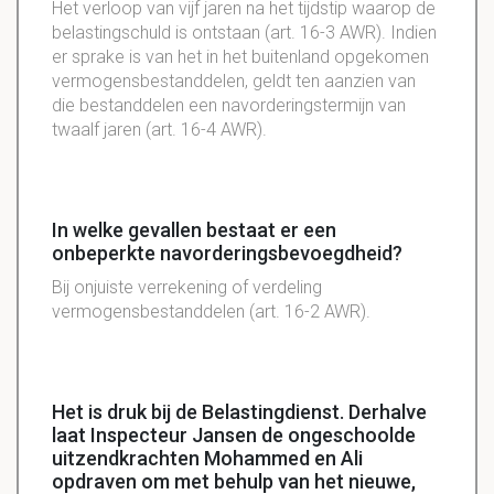
Het verloop van vijf jaren na het tijdstip waarop de
belastingschuld is ontstaan (art. 16-3 AWR). Indien
er sprake is van het in het buitenland opgekomen
vermogensbestanddelen, geldt ten aanzien van
die bestanddelen een navorderingstermijn van
twaalf jaren (art. 16-4 AWR).
In welke gevallen bestaat er een
onbeperkte navorderingsbevoegdheid?
Bij onjuiste verrekening of verdeling
vermogensbestanddelen (art. 16-2 AWR).
Het is druk bij de Belastingdienst. Derhalve
laat Inspecteur Jansen de ongeschoolde
uitzendkrachten Mohammed en Ali
opdraven om met behulp van het nieuwe,