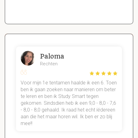
Paloma
Rechten
Voor mijn 1e tentamen haalde ik een 6. Toen
n
ben ik gaan zoeken naar manieren om beter
te leren en ben ik Study Smart tegen
gekomen. Sindsdien heb ik een 9,0 - 8,0 - 7,6
b
- 8,0 - 8,0 gehaald. Ik raad het echt íédereen
aan die het maar horen wil. Ik ben er zo blij
s
mee!!