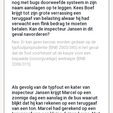
nog met bugs doorweefde systeem in zijn
naam aanslagen op te leggen. Kees Boef
krijgt tot zijn grote verrassing een
teruggaaf van belasting alwaar hij had
verwacht een flink bedrag te moeten
betalen. Kan de inspecteur Jansen in dit
geval navorderen?
Nee. Er kan geen beroep worden gedaan op de
typfoutjurisprudentie (BNB 2003/345) in het geval
dat de fout voortvloeit uit de keuze voor een
bepaalde (onzorgvuldige) werkwijze (BNB
2006/315).
Als gevolg van de typfout en kater van
inspecteur Jansen krijgt Marcel op een
zonnige dag een aanslag in de bus waaruit
blijkt dat hij kan rekenen op een teruggaaf
van een ton. Marcel had gerekend op een