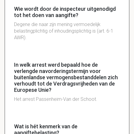
Wie wordt door de inspecteur uitgenodigd
tot het doen van aangifte?
Degene die naar zijn mening vermoedelijk
belastingplichtig of inhoudingsplichtig is (art. 6-1
AWR).
In welk arrest werd bepaald hoe de
verlengde navorderingstermijn voor
buitenlandse vermogensbestanddelen zich
verhoudt tot de Verdragsvrijheden van de
Europese Unie?
Het arrest Passenheim-Van der Schoot.
Wat is hét kenmerk van de
aangiftebelasting?