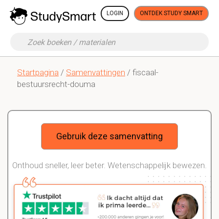
LOGIN
ONTDEK STUDY SMART
Startpagina
/
Samenvattingen
/ fiscaal-
bestuursrecht-douma
Gebruik deze samenvatting
Onthoud sneller, leer beter. Wetenschappelijk bewezen.