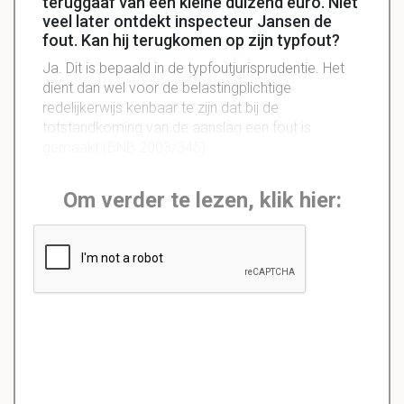
teruggaaf van een kleine duizend euro. Niet
veel later ontdekt inspecteur Jansen de
fout. Kan hij terugkomen op zijn typfout?
Ja. Dit is bepaald in de typfoutjurisprudentie. Het
dient dan wel voor de belastingplichtige
redelijkerwijs kenbaar te zijn dat bij de
totstandkoming van de aanslag een fout is
gemaakt (BNB 2003/345).
Om verder te lezen, klik hier: