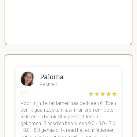
Paloma
Rechten
Voor mijn 1e tentamen haalde ik een 6. Toen
n
ben ik gaan zoeken naar manieren om beter
te leren en ben ik Study Smart tegen
gekomen. Sindsdien heb ik een 9,0 - 8,0 - 7,6
b
- 8,0 - 8,0 gehaald. Ik raad het echt íédereen
aan die het maar horen wil. Ik ben er zo blij
s