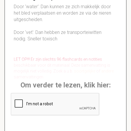
Door 'water': Dan kunnen ze zich makkelijk door
het
bled
verplaatsen en worden ze via de nieren
uitgescheiden
.
Door 'vet': Dan hebben ze
transporteiwitten
nodig. Sneller toxisch
LET OP!!! Er zijn slechts 96 flashcards en notities
beschikbaar voor dit materiaal. Deze samenvatting is
mogelijk niet volledig. Zoek a.u.b.
soortgelijke
of
andere
samenvattingen.
Om verder te lezen, klik hier: