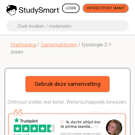
LOGIN
ONTDEK STUDY SMART
Startpagina
/
Samenvattingen
/ fysiologie-2-1-
steen
Gebruik deze samenvatting
Onthoud sneller, leer beter. Wetenschappelijk bewezen.