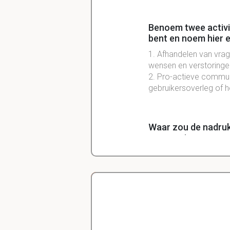
Benoem twee activi
bent en noem hier e
1. Afhandelen van vrag
wensen en verstoringe
2. Pro-actieve communi
gebruikersoverleg of h
Waar zou de nadruk
waarom is communic
In veel frameworks die
Incidenten
. Dit is een
communicatie om in
Delano
Diergeneeskunde