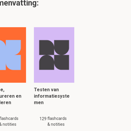
envatting:
aties, de
stige
of
functionaliteit
van
s, sterker
kbaar zijn van
e,
Testen van
ocessen
ureren en
informatiesyste
leren
men
icaties worden
flashcards
flashcards
129
)
& notities
& notities
tie.