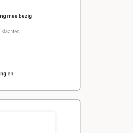
ing mee bezig
 klachten,
ing en
fhandelen van
-actieve
Zeger
Handels- wetenschap