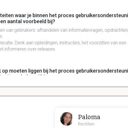
teiten waar je binnen het proces gebruikersondersteun
en aantal voorbeeld bij?
en van gebruikers: afhandelen van informatievragen, opdrachten,
n.
catie: Denk aan opleidingen, instructies, het voorzitten van een
et informeren over releases.
 op moeten liggen bij het proces gebruikersondersteun
atie zo belangrijk?
 betrekking hebben op Incidentenbeheer ligt de nadruk op het
a
 reactieve aanpak, er zou juist meer nadruk moeten liggen op
pro
cidenten te voorkomen
.
Paloma
1.2 ASL in een notendop
Rechten