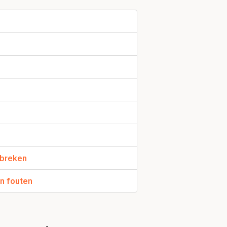
lening
 namelijk
nt). Leg uit
oor de
an de
ebreken
nisatie.
an fouten
ie en het