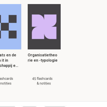
baarheid van
aties door het
rmance.
nde
ntatie van
n waar richten
ats en de
Organisatietheo
 it in
rie en -typologie
waarop een
chappij e…
ntroleerd
s testen en bij de
lashcards
flashcards
45
 notities
& notities