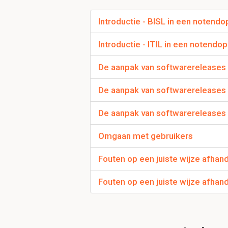
technologie en methodi
- Supplier Definition:
Introductie - BISL in een notendo
Klant en markt
Introductie - ITIL in een notendop
Gebruikte en gew
Kerncompetenties
De aanpak van softwarereleases e
Onderaannemers 
De aanpak van softwarereleases en
In het ASL framewor
De aanpak van softwarereleases 
OCM (organisation 
waar ACM zich op r
Omgaan met gebruikers
Deze bevat processen
verschillende
applicat
Fouten op een juiste wijze afhan
organisatie en de
pass
Fouten op een juiste wijze afhan
In ASL staan twee p
nemen van besluite