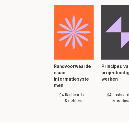
Continuïteitsbeh
services en appl
Operationele
ICT
meten van de pre
Er is op operatione
processen, sprake 
wijzigingen aan te 
deze zich op?
Randvoorwaarde
Principes va
n aan
projectmati
1.
Wijzigingenbeheer r
informatiesyste
werken
wijziging wordt gereal
men
2.
Het
coördinatiepr
implementeren
van
pr
flashcards
flashcar
94
64
overdracht naar de
ex
& notities
& notitie