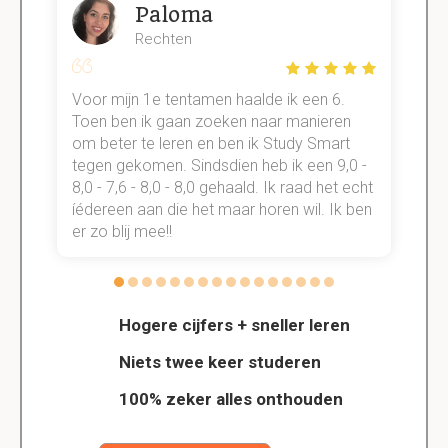
Paloma
Rechten
Voor mijn 1e tentamen haalde ik een 6.
M
Toen ben ik gaan zoeken naar manieren
v
om beter te leren en ben ik Study Smart
a
tegen gekomen. Sindsdien heb ik een 9,0 -
s
t
8,0 - 7,6 - 8,0 - 8,0 gehaald. Ik raad het echt
k
n.
íédereen aan die het maar horen wil. Ik ben
d
er zo blij mee!!
Hogere cijfers + sneller leren
Niets twee keer studeren
100% zeker alles onthouden