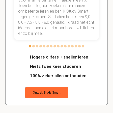
Voor mijn 1e tentamen haalde ik een 6.
M
Toen ben ik gaan zoeken naar manieren
v
om beter te leren en ben ik Study Smart
a
tegen gekomen. Sindsdien heb ik een 9,0 -
s
t
8,0 - 7,6 - 8,0 - 8,0 gehaald. Ik raad het echt
k
n.
íédereen aan die het maar horen wil. Ik ben
d
er zo blij mee!!
Hogere cijfers + sneller leren
Niets twee keer studeren
100% zeker alles onthouden
Ontdek Study Smart