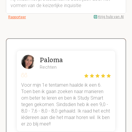
vormen van de keizerlijke inquisitie
Krijg hulp van AI
Rapporteer
Paloma
Rechten
Voor mijn 1e tentamen haalde ik een 6.
M
Toen ben ik gaan zoeken naar manieren
v
om beter te leren en ben ik Study Smart
a
tegen gekomen. Sindsdien heb ik een 9,0 -
s
t
8,0 - 7,6 - 8,0 - 8,0 gehaald. Ik raad het echt
k
n.
íédereen aan die het maar horen wil. Ik ben
d
er zo blij mee!!