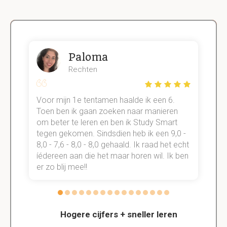
Paloma
Rechten
Voor mijn 1e tentamen haalde ik een 6.
M
Toen ben ik gaan zoeken naar manieren
v
om beter te leren en ben ik Study Smart
a
tegen gekomen. Sindsdien heb ik een 9,0 -
s
t
8,0 - 7,6 - 8,0 - 8,0 gehaald. Ik raad het echt
k
n.
íédereen aan die het maar horen wil. Ik ben
d
er zo blij mee!!
Hogere cijfers + sneller leren