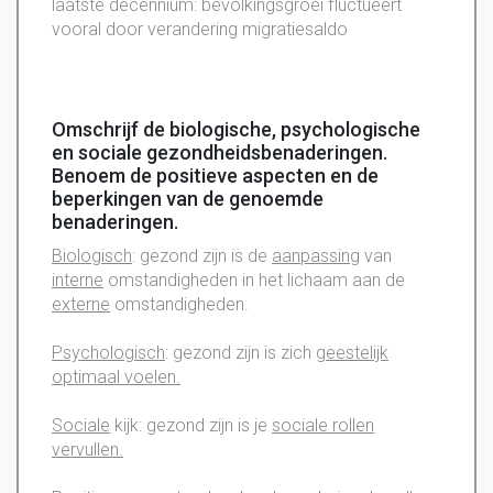
laatste decennium: bevolkingsgroei fluctueert
vooral door verandering migratiesaldo
Omschrijf de biologische, psychologische
en sociale gezondheidsbenaderingen.
Benoem de positieve aspecten en de
beperkingen van de genoemde
benaderingen.
Biologisch
: gezond zijn is de
aanpassing
van
interne
omstandigheden in het lichaam aan de
externe
omstandigheden.
Psychologisch
: gezond zijn is zich
geestelijk
optimaal voelen.
Sociale
kijk: gezond zijn is je
sociale rollen
vervullen.