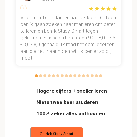
Voor mijn 1e tentamen haalde ik een 6. Toen
n
ben ik gaan zoeken naar manieren om beter
te leren en ben ik Study Smart tegen
gekomen. Sindsdien heb ik een 9,0 - 8,0 - 7,6
b
- 8,0 - 8,0 gehaald. Ik raad het echt íédereen
aan die het maar horen wil. Ik ben er zo blij
s
mee!!
Hogere cijfers + sneller leren
Niets twee keer studeren
100% zeker alles onthouden
Ontdek Study Smart