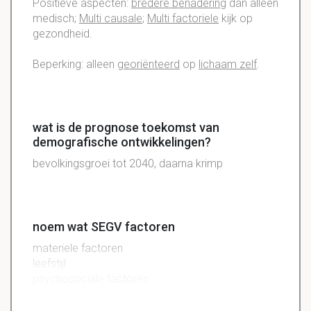
Positieve aspecten:
bredere
benadering
dan alleen
medisch;
Multi
causale
;
Multi
factoriele
kijk op
gezondheid.
Beperking: alleen
georiënteerd
op
lichaam zelf
.
wat is de prognose toekomst van
demografische ontwikkelingen?
bevolkingsgroei tot 2040, daarna krimp
noem wat SEGV factoren
materiele factoren
leefstijl
psychosociale factoren