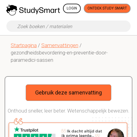
LOGIN
ONTDEK STUDY SMART
Startpagina
/
Samenvattingen
/
gezondheidsbevordering-en-preventie-door-
paramedici-sassen
Gebruik deze samenvatting
Onthoud sneller, leer beter. Wetenschappelijk bewezen.