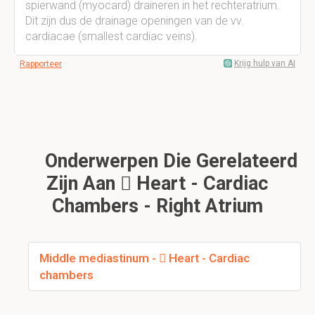
spierwand (myocard) draineren in het rechteratrium.
Dit zijn dus de drainage openingen van de vv.
cardiacae (smallest cardiac veins).
Krijg hulp van AI
Rapporteer
Onderwerpen Die Gerelateerd
Zijn Aan  Heart - Cardiac
Chambers - Right Atrium
Middle mediastinum -  Heart - Cardiac
chambers