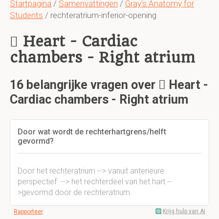
Startpagina
/
Samenvattingen
/
Gray's Anatomy for
Students
/ rechteratrium-inferior-opening
 Heart - Cardiac
chambers - Right atrium
16 belangrijke vragen over  Heart -
Cardiac chambers - Right atrium
Door wat wordt de rechterhartgrens/helft
gevormd?
Door het rechteratrium --> vanuit anterieure
perspectief --> het rechterdeel van het hart --
>gevormd door de rechteratrium.
Krijg hulp van AI
Rapporteer