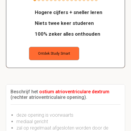
Hogere cijfers + sneller leren
Niets twee keer studeren
100% zeker alles onthouden
Ontdek Study Smart
Beschrijf het
ostium atrioventriculare dextrum
(rechter atrioventriculaire opening).
deze opening is voorwaarts
mediaal gericht
zal op regelmaat afgesloten worden door de