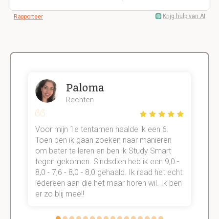
Krijg hulp van AI
Rapporteer
Paloma
Rechten
Voor mijn 1e tentamen haalde ik een 6.
M
Toen ben ik gaan zoeken naar manieren
v
om beter te leren en ben ik Study Smart
a
tegen gekomen. Sindsdien heb ik een 9,0 -
s
t
8,0 - 7,6 - 8,0 - 8,0 gehaald. Ik raad het echt
k
n.
íédereen aan die het maar horen wil. Ik ben
d
er zo blij mee!!