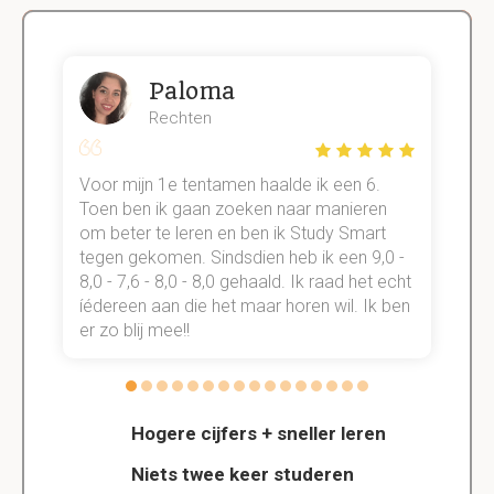
Paloma
Rechten
Voor mijn 1e tentamen haalde ik een 6.
M
Toen ben ik gaan zoeken naar manieren
v
om beter te leren en ben ik Study Smart
a
tegen gekomen. Sindsdien heb ik een 9,0 -
s
t
8,0 - 7,6 - 8,0 - 8,0 gehaald. Ik raad het echt
k
n.
íédereen aan die het maar horen wil. Ik ben
d
er zo blij mee!!
Hogere cijfers + sneller leren
Niets twee keer studeren