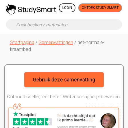
LOGIN
ONTDEK STUDY SMART
Startpagina
/
Samenvattingen
/ het-normale-
kraambed
Gebruik deze samenvatting
Onthoud sneller, leer beter. Wetenschappelijk bewezen.