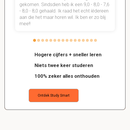
gekomen. Sindsdien heb ik een 9,0 - 8,0 - 7,6
b
- 8,0 - 8,0 gehaald. Ik raad het echt íédereen
aan die het maar horen wil. Ik ben er zo blij
s
mee!!
Hogere cijfers + sneller leren
Niets twee keer studeren
100% zeker alles onthouden
Ontdek Study Smart