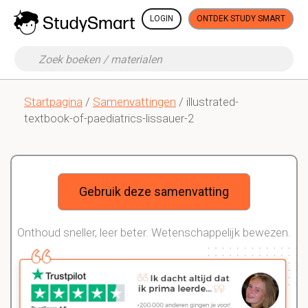
LOGIN
ONTDEK STUDY SMART
Startpagina
/
Samenvattingen
/ illustrated-
textbook-of-paediatrics-lissauer-2
Gebruik deze samenvatting
Onthoud sneller, leer beter. Wetenschappelijk bewezen.