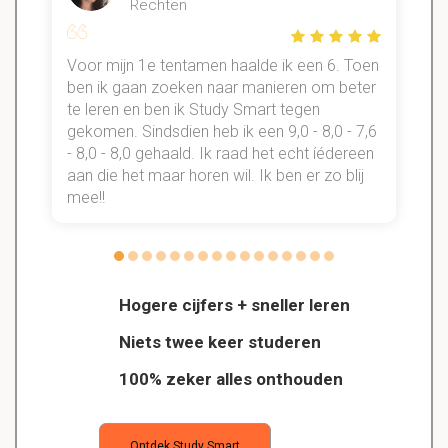
Rechten
Voor mijn 1e tentamen haalde ik een 6. Toen
n
ben ik gaan zoeken naar manieren om beter
te leren en ben ik Study Smart tegen
gekomen. Sindsdien heb ik een 9,0 - 8,0 - 7,6
b
- 8,0 - 8,0 gehaald. Ik raad het echt íédereen
aan die het maar horen wil. Ik ben er zo blij
s
mee!!
Hogere cijfers + sneller leren
Niets twee keer studeren
100% zeker alles onthouden
Ontdek Study Smart