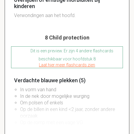
kinderen
Verwondingen aan het hoofd.
8 Child protection
Dit is een preview. Er zijn 4 andere flashcards
beschikbaar voor hoofdstuk 8
Laat hier meer flashcards zien
Verdachte blauwe plekken (5)
In vorm van hand
In de nek door mogelijke
wurging
Om
polsen
of
enkels
Op de billen in een kind <2 jaar, zonder andere
oorzaak
Op de romp met een vage VG