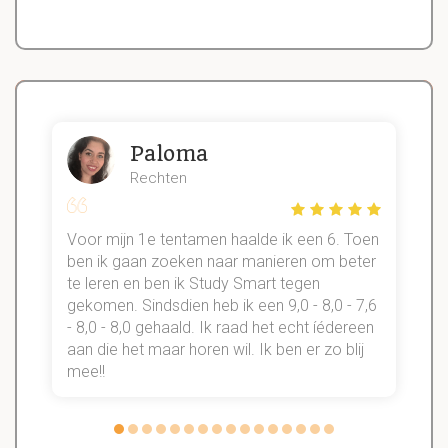
Paloma
Rechten
Voor mijn 1e tentamen haalde ik een 6. Toen
n
ben ik gaan zoeken naar manieren om beter
te leren en ben ik Study Smart tegen
gekomen. Sindsdien heb ik een 9,0 - 8,0 - 7,6
b
- 8,0 - 8,0 gehaald. Ik raad het echt íédereen
aan die het maar horen wil. Ik ben er zo blij
s
mee!!