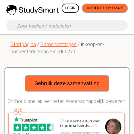
LOGIN
ONTDEK STUDY SMART
Startpagina
/
Samenvattingen
/ inkoop-en-
aanbesteden-basis-cu005271
Gebruik deze samenvatting
Onthoud sneller, leer beter. Wetenschappelijk bewezen.