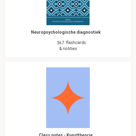
Neuropsychologische diagnostiek
flashcards
367
& notities
Class notes - Kunsttheorie