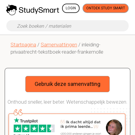
LOGIN
ONTDEK STUDY SMART
Startpagina
/
Samenvattingen
/ inleiding-
privaatrecht-tekstboek-reader-frankemolle
Gebruik deze samenvatting
Onthoud sneller, leer beter. Wetenschappelijk bewezen.