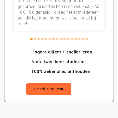
te leren en ben ik Study Smart tegen
gekomen. Sindsdien heb ik een 9,0 - 8,0 - 7,6
b
- 8,0 - 8,0 gehaald. Ik raad het echt íédereen
aan die het maar horen wil. Ik ben er zo blij
s
mee!!
Hogere cijfers + sneller leren
Niets twee keer studeren
100% zeker alles onthouden
Ontdek Study Smart