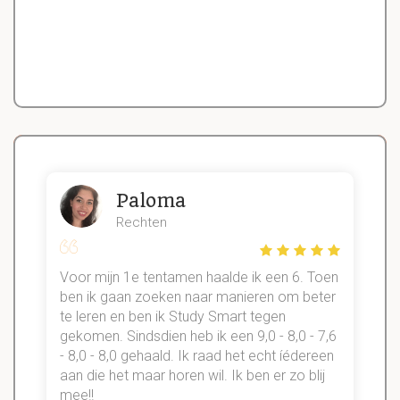
Paloma
Rechten
Voor mijn 1e tentamen haalde ik een 6. Toen
n
ben ik gaan zoeken naar manieren om beter
te leren en ben ik Study Smart tegen
gekomen. Sindsdien heb ik een 9,0 - 8,0 - 7,6
b
- 8,0 - 8,0 gehaald. Ik raad het echt íédereen
aan die het maar horen wil. Ik ben er zo blij
s
mee!!