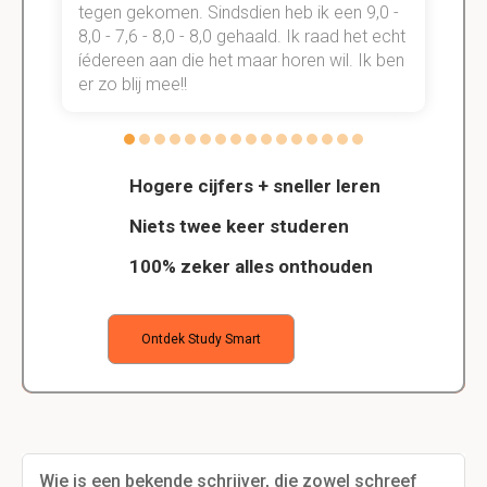
tegen gekomen. Sindsdien heb ik een 9,0 -
s
t
8,0 - 7,6 - 8,0 - 8,0 gehaald. Ik raad het echt
k
n.
íédereen aan die het maar horen wil. Ik ben
d
er zo blij mee!!
Hogere cijfers + sneller leren
Niets twee keer studeren
100% zeker alles onthouden
Ontdek Study Smart
Wie is een bekende schrijver, die zowel schreef