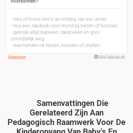
voorkomen?
- nies of hoest niet in de richting van een ander.
- hou een zakdoek voor mond bij niezen of hoesten.
- gebruik altijd papieren zakdoeken en gooi
onmiddelijk weg.
- was handen na niezen, hoesten of snuiten.
Krijg hulp van AI
Rapporteer
Samenvattingen Die
Gerelateerd Zijn Aan
Pedagogisch Raamwerk Voor De
Kinderopvang Van Baby's En