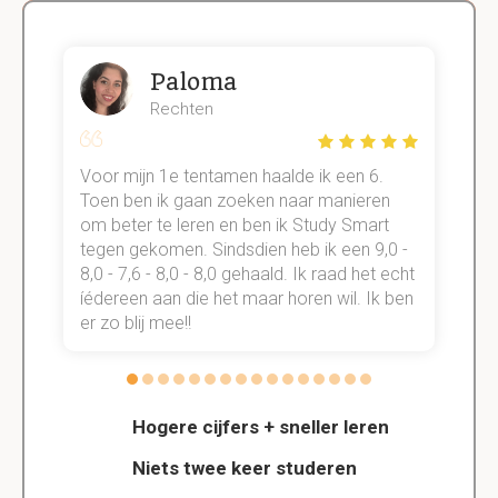
Paloma
Rechten
Voor mijn 1e tentamen haalde ik een 6.
M
Toen ben ik gaan zoeken naar manieren
v
om beter te leren en ben ik Study Smart
a
tegen gekomen. Sindsdien heb ik een 9,0 -
s
t
8,0 - 7,6 - 8,0 - 8,0 gehaald. Ik raad het echt
k
n.
íédereen aan die het maar horen wil. Ik ben
d
er zo blij mee!!
Hogere cijfers + sneller leren
Niets twee keer studeren