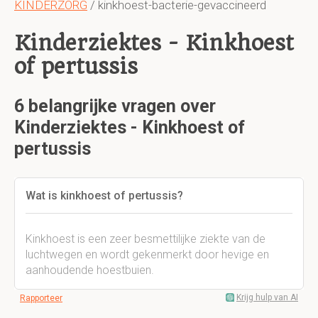
KINDERZORG
/ kinkhoest-bacterie-gevaccineerd
Kinderziektes - Kinkhoest
of pertussis
6 belangrijke vragen over
Kinderziektes - Kinkhoest of
pertussis
Wat is kinkhoest of pertussis?
Kinkhoest is een zeer besmettilijke ziekte van de
luchtwegen en wordt gekenmerkt door hevige en
aanhoudende hoestbuien.
Krijg hulp van AI
Rapporteer