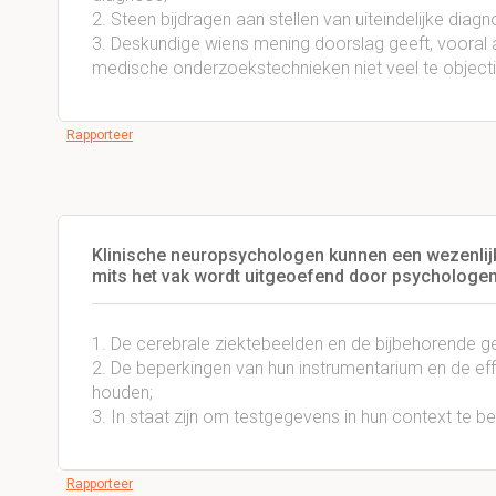
2. Steen bijdragen aan stellen van uiteindelijke diagno
3. Deskundige wiens mening doorslag geeft, vooral 
medische onderzoekstechnieken niet veel te objecti
Rapporteer
Klinische neuropsychologen kunnen een wezenlijke
mits het vak wordt uitgeoefend door psychologen d
1. De cerebrale ziektebeelden en de bijbehorende g
2. De beperkingen van hun instrumentarium en de ef
houden;
3. In staat zijn om testgegevens in hun context te b
Rapporteer