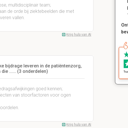
se, multidisciplinair team;
aan de orde bij ziektebeelden die met
veren vallen.
Ont
be
Krijg hulp van AI
 bijdrage leveren in de patiëntenzorg,
ie ...... (3 onderdelen)
edragsafwijkingen goed kennen;
fecten van stoorfactoren voor ogen
eoordelen.
Krijg hulp van AI