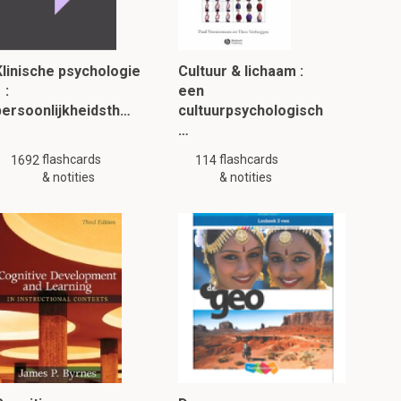
Klinische psychologie
Cultuur & lichaam :
 :
een
persoonlijkheidsth…
cultuurpsychologisch
…
flashcards
flashcards
1692
114
& notities
& notities