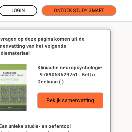
LOGIN
ONTDEK STUDY SMART
 vragen op deze pagina komen uit de
menvatting van het volgende
udiemateriaal:
Klinische neuropsychologie
| 9789053529751 | Betto
Deelman ( )
Bekijk samenvatting
Een unieke studie- en oefentool