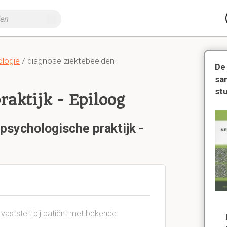
ologie
/ diagnose-ziektebeelden-
De
sa
st
aktijk - Epiloog
psychologische praktijk -
 vaststelt bij patiënt met bekende