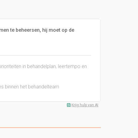
men te beheersen, hij moet op de
ioriteiten in behandelplan, leertempo en
nes binnen het behandelteam
Krijg hulp van AI