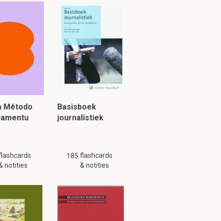
jke maaltijd?
egel;
racellulaire
ia Método
Basisboek
piamentu
journalistiek
flashcards
flashcards
185
oïden)
& notities
& notities
door gebruikt het