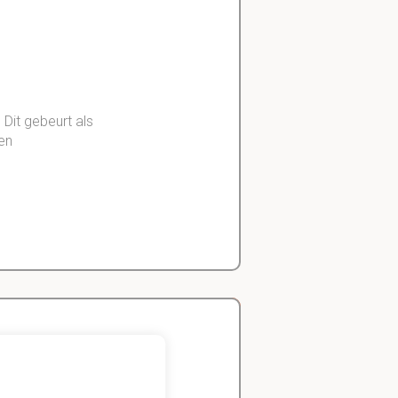
 Dit gebeurt als
een
uk 1.1
Zeger
Handels- wetenschap