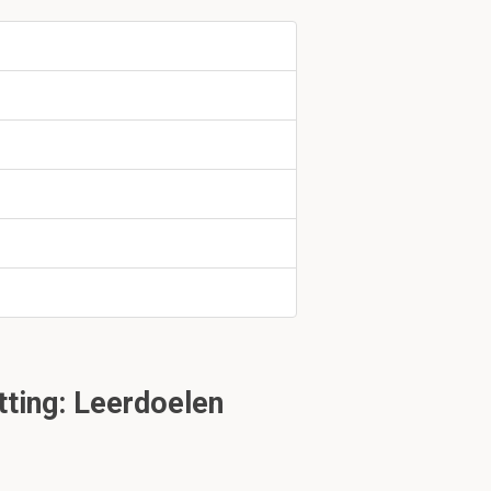
tuk 1.2
t het grote
ting: Leerdoelen