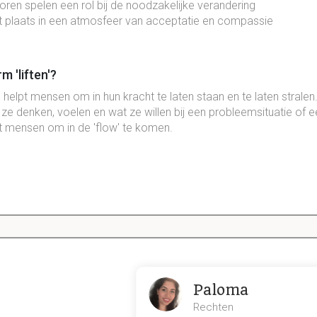
oren spelen een rol bij de noodzakelijke verandering
t plaats in een atmosfeer van acceptatie en compassie
m 'liften'?
elpt mensen om in hun kracht te laten staan en te laten stralen.
 ze denken, voelen en wat ze willen bij een probleemsituatie of 
t mensen om in de 'flow' te komen.
1.1 Wat is langdurige zorg?
Dit is een preview. Er zijn 6 andere flashcards beschikbaar voor hoofdst
Laat hier meer flashcards zien
ng is er bij de zorgvragerscategorie en waardoor?
Paloma
Rechten
org) naar GG (gedrag en gezondheid)