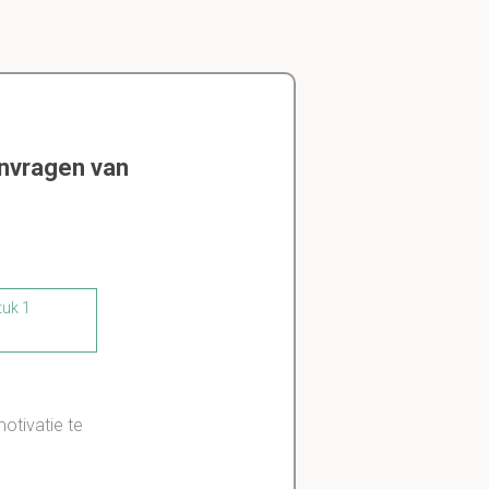
envragen van
tuk 1
otivatie te