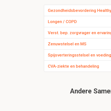
Gezondheidsbevordering Health
Longen / COPD
D
Verst. bep. zorgvrager en ervari
Zenuwstelsel en MS
Wat is de letterlijk
Zoete doorloop.
Spijsverteringsstelsel en voedin
Het 'zoete' slaat op de
hoeveelheid urine dat
CVA-ziekte en behandeling
Wat zijn de hormone
Insuline
Andere Samen
Glucagon
Samen zorgen ze voor h