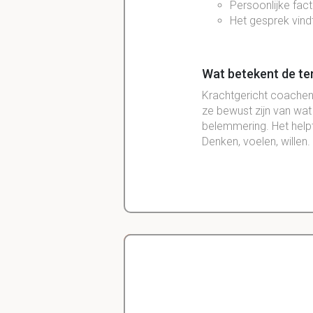
Persoonlijke fact
Het gesprek vind
Wat betekent de ter
Krachtgericht coachen h
ze bewust zijn van wat
belemmering. Het help
Denken, voelen, willen.
Wat voor ontwikkeli
Delano
Diergeneeskunde
Van ZZ (ziekte z