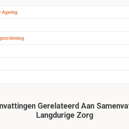
y Ageing
1.2 Diabetes mellitus en farmacologie
it is een preview. Er zijn 12 andere flashcards beschikbaar voor hoofds
Laat hier meer flashcards zien
ngsordening
e vertaling van diabetes mellitus?
g
 grote hoeveelheid glucose die in de urine zit, 'doorloop' beteken
 wordt geproduceerd.
n van de endocriene alvleesklier?
vattingen Gerelateerd Aan Samenvat
Langdurige Zorg
et in evenwicht houden van de suikerspiegel in het bloed.