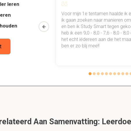
:
ler leren
(vergrijzing)
al mn
Voor mijn 1e tentamen haalde ik 
deren
gie (meer chronische zieken)
 punten
ik gaan zoeken naar manieren om 
thouden
oon een heel
en ben ik Study Smart tegen gek
media)
 waarmee ik
heb ik een 9,0 - 8,0 - 7,6 - 8,0 - 8,
tudie gewoon
het echt íédereen aan die het maar
ben er zo blij mee!!
t
sen van Morse?
id)
ing to survive (Verstoring)
striving to regain self (Herstellen)
g to restore self (Verdriet en rouw over verloren functies)
with the altered self (Leren leven met veranderde zelf)
el van Morse voor?
emakkelijken
elateerd Aan Samenvatting: Leerdoe
voering van het therapeutische regime