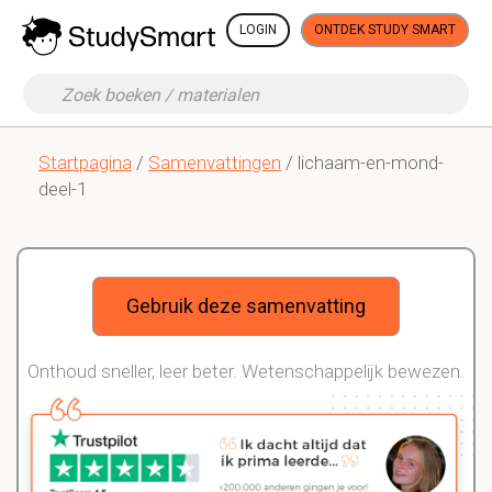
LOGIN
ONTDEK STUDY SMART
Startpagina
/
Samenvattingen
/ lichaam-en-mond-
deel-1
Gebruik deze samenvatting
Onthoud sneller, leer beter. Wetenschappelijk bewezen.