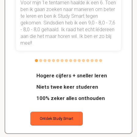
Voor mijn 1e tentamen haalde ik een 6. Toen
n
ben ik gaan zoeken naar manieren om beter
te leren en ben ik Study Smart tegen
gekomen. Sindsdien heb ik een 9,0 - 8,0 - 7,6
b
- 8,0 - 8,0 gehaald. Ik raad het echt íédereen
aan die het maar horen wil. Ik ben er zo blij
s
mee!!
Hogere cijfers + sneller leren
Niets twee keer studeren
100% zeker alles onthouden
Ontdek Study Smart