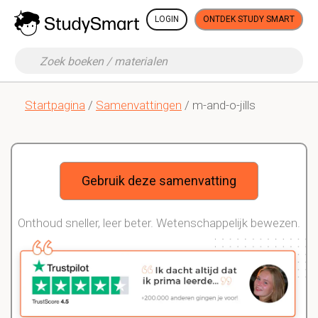
LOGIN
ONTDEK STUDY SMART
Startpagina
/
Samenvattingen
/ m-and-o-jills
Gebruik deze samenvatting
Onthoud sneller, leer beter. Wetenschappelijk bewezen.