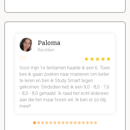
Paloma
Rechten
Voor mijn 1e tentamen haalde ik een 6. Toen
n
ben ik gaan zoeken naar manieren om beter
te leren en ben ik Study Smart tegen
gekomen. Sindsdien heb ik een 9,0 - 8,0 - 7,6
b
- 8,0 - 8,0 gehaald. Ik raad het echt íédereen
aan die het maar horen wil. Ik ben er zo blij
s
mee!!