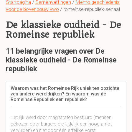
Startpagina
/
Samenvattingen
/
Memo geschiedenis
voor de bovenbouw vwo
/ romeinse-republiek-senaat
De klassieke oudheid - De
Romeinse republiek
11 belangrijke vragen over De
klassieke oudheid - De Romeinse
republiek
Waarom was het Romeinse Rijk uniek ten opzichte
van andere wereldrijken? En waarom was de
Romeinse Republiek een republiek?
Het rijk werd door magistraten bestuurd (mensen
gekozen door burgers die tijdelijk een hoog ambt
vervulden) en niet door één erfelijke vorst.