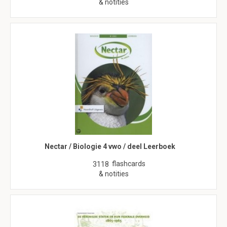
& notities
Nectar / Biologie 4 vwo / deel Leerboek
flashcards
3118
& notities