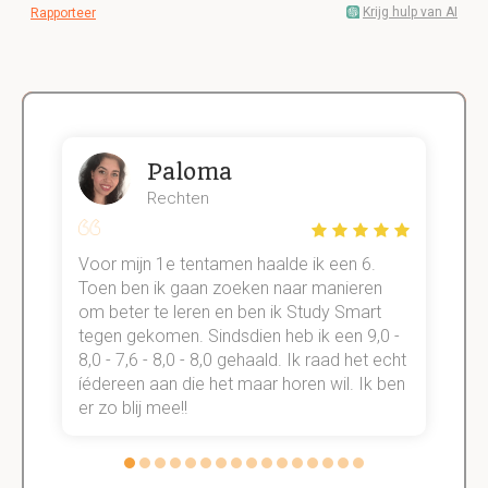
Krijg hulp van AI
Rapporteer
Paloma
Rechten
Voor mijn 1e tentamen haalde ik een 6.
M
Toen ben ik gaan zoeken naar manieren
v
om beter te leren en ben ik Study Smart
a
tegen gekomen. Sindsdien heb ik een 9,0 -
s
t
8,0 - 7,6 - 8,0 - 8,0 gehaald. Ik raad het echt
k
n.
íédereen aan die het maar horen wil. Ik ben
d
er zo blij mee!!