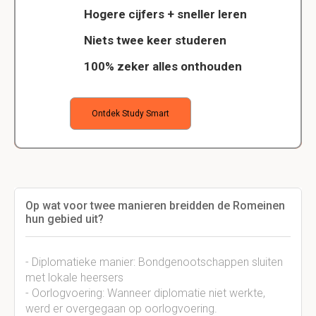
Hogere cijfers + sneller leren
Niets twee keer studeren
100% zeker alles onthouden
Ontdek Study Smart
Op wat voor twee manieren breidden de Romeinen
hun gebied uit?
- Diplomatieke manier: Bondgenootschappen sluiten
met lokale heersers
- Oorlogvoering: Wanneer diplomatie niet werkte,
werd er overgegaan op oorlogvoering.