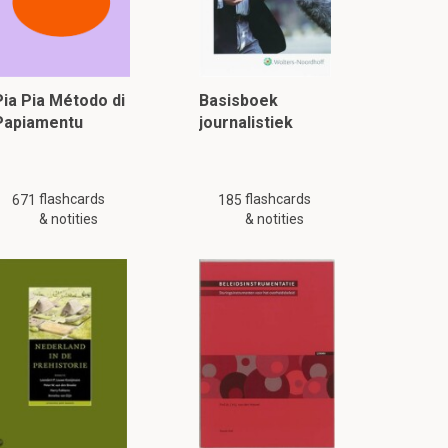
Pia Pia Método di
Basisboek
Papiamentu
journalistiek
flashcards
flashcards
671
185
& notities
& notities