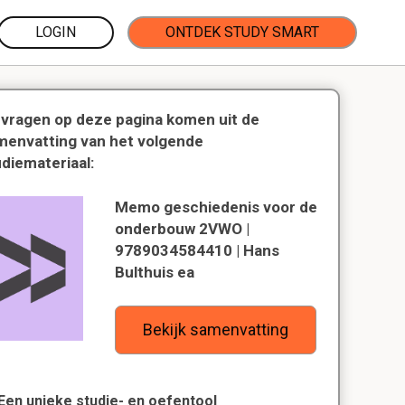
LOGIN
ONTDEK STUDY SMART
 vragen op deze pagina komen uit de
menvatting van het volgende
udiemateriaal:
Memo geschiedenis voor de
onderbouw 2VWO |
9789034584410 | Hans
Bulthuis ea
Bekijk samenvatting
Een unieke studie- en oefentool