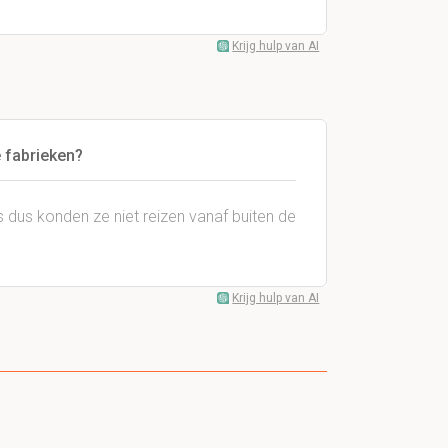
Krijg hulp van AI
 fabrieken?
 dus konden ze niet reizen vanaf buiten de
Krijg hulp van AI