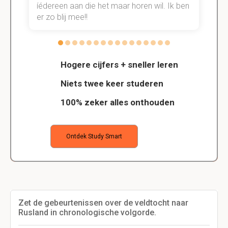
n.
íédereen aan die het maar horen wil. Ik ben
d
er zo blij mee!!
Hogere cijfers + sneller leren
Niets twee keer studeren
100% zeker alles onthouden
Ontdek Study Smart
Zet de gebeurtenissen over de veldtocht naar
Rusland in chronologische volgorde.