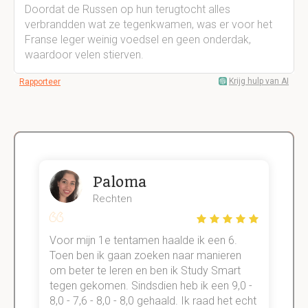
Doordat de Russen op hun terugtocht alles
verbrandden wat ze tegenkwamen, was er voor het
Franse leger weinig voedsel en geen onderdak,
waardoor velen stierven.
Krijg hulp van AI
Rapporteer
Paloma
Rechten
Voor mijn 1e tentamen haalde ik een 6.
M
Toen ben ik gaan zoeken naar manieren
v
om beter te leren en ben ik Study Smart
a
tegen gekomen. Sindsdien heb ik een 9,0 -
s
t
8,0 - 7,6 - 8,0 - 8,0 gehaald. Ik raad het echt
k