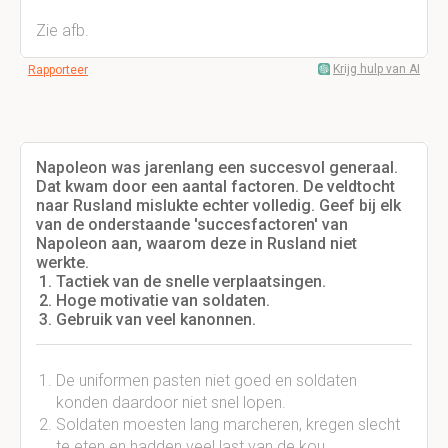
Zie afb.
Krijg hulp van AI
Rapporteer
Napoleon was jarenlang een succesvol generaal.
Dat kwam door een aantal factoren. De veldtocht
naar Rusland mislukte echter volledig. Geef bij elk
van de onderstaande 'succesfactoren' van
Napoleon aan, waarom deze in Rusland niet
werkte.
Tactiek van de snelle verplaatsingen.
Hoge motivatie van soldaten.
Gebruik van veel kanonnen.
De uniformen pasten niet goed en soldaten
konden daardoor niet snel lopen.
Soldaten moesten lang marcheren, kregen slecht
te eten en hadden veel last van de kou.