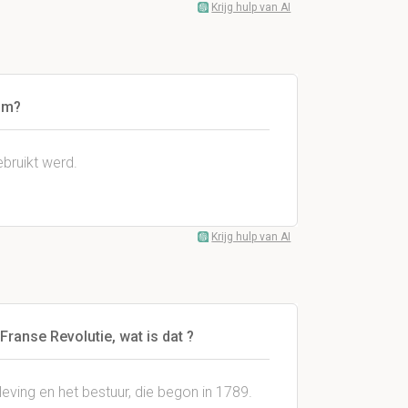
Krijg hulp van AI
om?
ebruikt werd.
Krijg hulp van AI
 Franse Revolutie, wat is dat ?
eving en het bestuur, die begon in 1789.