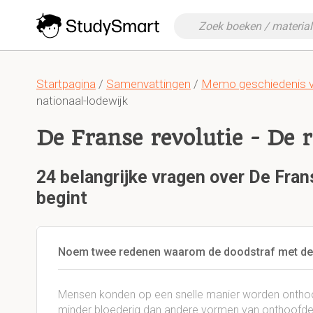
Startpagina
/
Samenvattingen
/
Memo geschiedenis 
nationaal-lodewijk
De Franse revolutie - De r
24 belangrijke vragen over De Frans
begint
Noem twee redenen waarom de doodstraf met de g
Mensen konden op een snelle manier worden onthoo
minder bloederig dan andere vormen van onthoofden