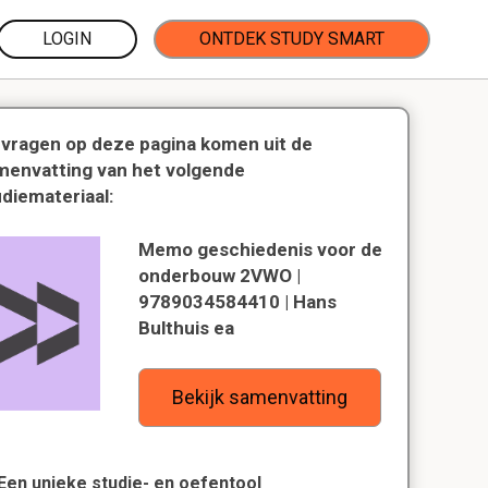
LOGIN
ONTDEK STUDY SMART
 vragen op deze pagina komen uit de
menvatting van het volgende
udiemateriaal:
Memo geschiedenis voor de
onderbouw 2VWO |
9789034584410 | Hans
Bulthuis ea
Bekijk samenvatting
Een unieke studie- en oefentool