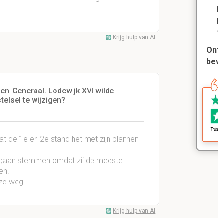
Krijg hulp van AI
Ont
be
en-Generaal. Lodewijk XVI wilde
telsel te wijzigen?
at de 1e en 2e stand het met zijn plannen
n gaan stemmen omdat zij de meeste
en.
 ze weg.
Krijg hulp van AI