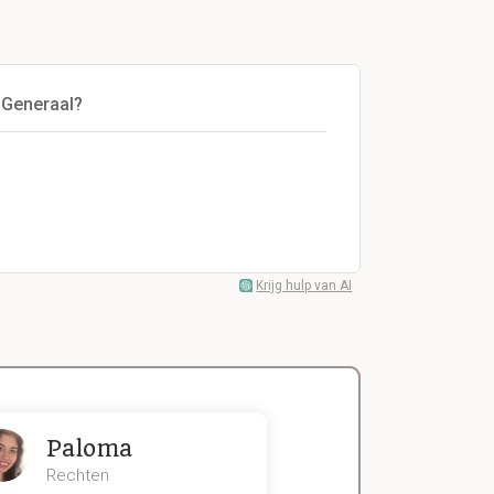
-Generaal?
Krijg hulp van AI
Paloma
Zeger
Rechten
Handels- wet