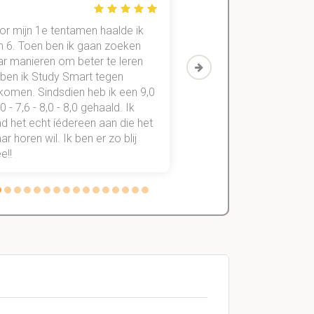
or mijn 1e tentamen haalde ik
Met mijn oude method
n 6. Toen ben ik gaan zoeken
geslaagd voor maar 3
ar manieren om beter te leren
vakken. Sinds ik mijn
 ben ik Study Smart tegen
aantekeningen digitaal
komen. Sindsdien heb ik een 9,0
study smart, ben ik voo
,0 - 7,6 - 8,0 - 8,0 gehaald. Ik
vakken de éérste keer
d het echt íédereen aan die het
StudySmart neemt voo
r horen wil. Ik ben er zo blij
stress van slagen of n
e!!
weg.