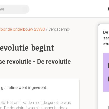
voor de onderbouw 2VWO
/ vergadering-
De
sa
st
evolutie begint
e revolutie - De revolutie
uillotine werd ingevoerd.
fd. Het onthoofden met de guillotine was
. De doodstraf was niet langer bedoeld