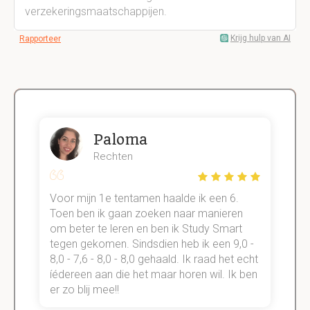
verzekeringsmaatschappijen.
Krijg hulp van AI
Rapporteer
Paloma
Rechten
Voor mijn 1e tentamen haalde ik een 6.
M
Toen ben ik gaan zoeken naar manieren
v
om beter te leren en ben ik Study Smart
a
tegen gekomen. Sindsdien heb ik een 9,0 -
s
t
8,0 - 7,6 - 8,0 - 8,0 gehaald. Ik raad het echt
k
n.
íédereen aan die het maar horen wil. Ik ben
d
er zo blij mee!!