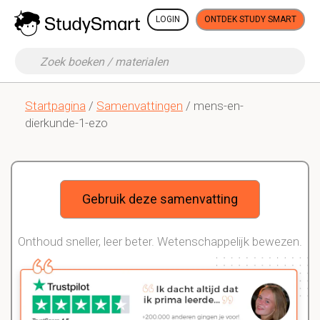
LOGIN
ONTDEK STUDY SMART
Startpagina
/
Samenvattingen
/ mens-en-
dierkunde-1-ezo
Gebruik deze samenvatting
Onthoud sneller, leer beter. Wetenschappelijk bewezen.