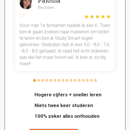
Paloma
Rechten
Voor mijn 1e tentamen haalde ik een 6. Toen
n
ben ik gaan zoeken naar manieren om beter
te leren en ben ik Study Smart tegen
gekomen. Sindsdien heb ik een 9,0 - 8,0 - 7,6
b
- 8,0 - 8,0 gehaald. Ik raad het echt íédereen
aan die het maar horen wil. Ik ben er zo blij
s
mee!!
Hogere cijfers + sneller leren
Niets twee keer studeren
100% zeker alles onthouden