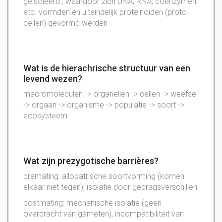
geïsoleerd , waardoor zich DNA, RNA, coenzymen
etc. vormden en uiteindelijk proteinoiden (proto-
cellen) gevormd werden
Wat is de hierachrische structuur van een
levend wezen?
macromoleculen -> organellen -> cellen -> weefsel
-> orgaan -> organisme -> populatie -> soort ->
ecosysteem
Wat zijn prezygotische barrières?
premating: allopatrische soortvorming (komen
elkaar niet tegen), isolatie door gedragsverschillen
postmating: mechanische isolatie (geen
overdracht van gameten), incompatibiliteit van