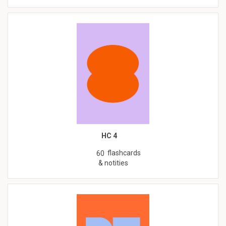
HC 4
flashcards
60
& notities