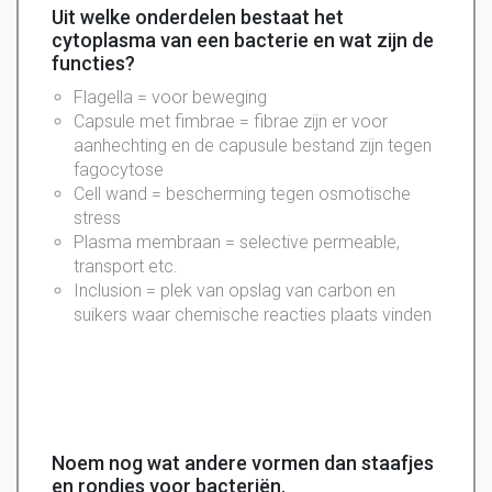
Uit welke onderdelen bestaat het
cytoplasma van een bacterie en wat zijn de
functies?
Flagella
= voor beweging
Capsule
met fimbrae = fibrae zijn er voor
aanhechting
en de
capusule
bestand zijn tegen
fagocytose
Cell
wand =
bescherming
tegen
osmotische
stress
Plasma
membraan
=
selective
permeable
,
transport
etc.
Inclusion
= plek van opslag van carbon en
suikers waar
chemische
reacties plaats vinden
Noem nog wat andere vormen dan staafjes
en rondjes voor bacteriën.