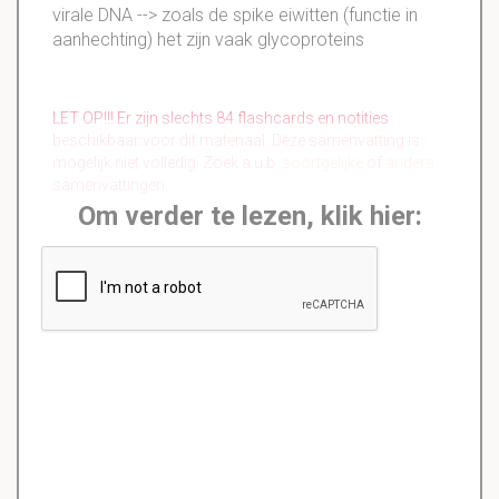
virale
DNA
--> zoals de spike
eiwitten (functie in
aanhechting) het zijn vaak glycoproteins
LET OP!!! Er zijn slechts 84 flashcards en notities
beschikbaar voor dit materiaal. Deze samenvatting is
mogelijk niet volledig. Zoek a.u.b.
soortgelijke
of
andere
samenvattingen.
Om verder te lezen, klik hier: