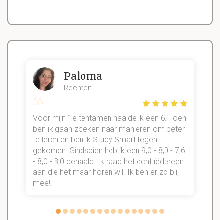
Paloma
Rechten
Voor mijn 1e tentamen haalde ik een 6. Toen
n
ben ik gaan zoeken naar manieren om beter
te leren en ben ik Study Smart tegen
gekomen. Sindsdien heb ik een 9,0 - 8,0 - 7,6
b
- 8,0 - 8,0 gehaald. Ik raad het echt íédereen
aan die het maar horen wil. Ik ben er zo blij
s
mee!!