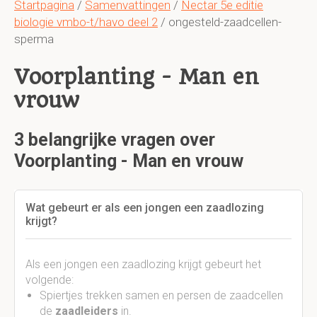
Startpagina
/
Samenvattingen
/
Nectar 5e editie
biologie vmbo-t/havo deel 2
/ ongesteld-zaadcellen-
sperma
Voorplanting - Man en
vrouw
3 belangrijke vragen over
Voorplanting - Man en vrouw
Wat gebeurt er als een jongen een zaadlozing
krijgt?
Als een jongen een zaadlozing krijgt gebeurt het
volgende:
Spiertjes trekken samen en persen de zaadcellen
de
zaadleiders
in.