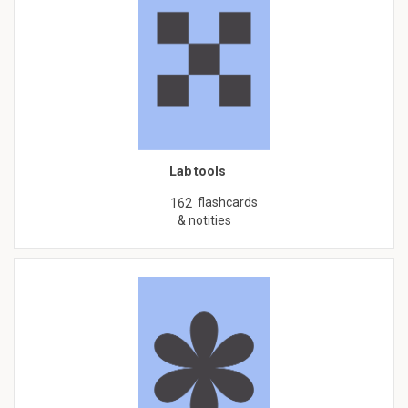
Lab tools
flashcards
162
& notities