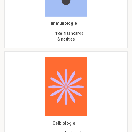
Immunologie
flashcards
188
& notities
Celbiologie