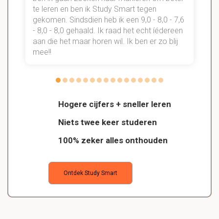
te leren en ben ik Study Smart tegen
gekomen. Sindsdien heb ik een 9,0 - 8,0 - 7,6
b
- 8,0 - 8,0 gehaald. Ik raad het echt íédereen
aan die het maar horen wil. Ik ben er zo blij
s
mee!!
Hogere cijfers + sneller leren
Niets twee keer studeren
100% zeker alles onthouden
Ontdek Study Smart