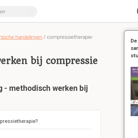
nische handelingen
/ compressietherapie-
De
sa
st
erken bij compressie
g - methodisch werken bij
pressietherapie?