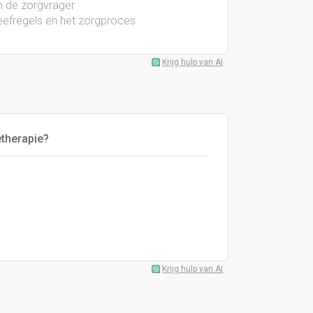
n de zorgvrager
leefregels en het zorgproces
Krijg hulp van AI
etherapie?
Krijg hulp van AI