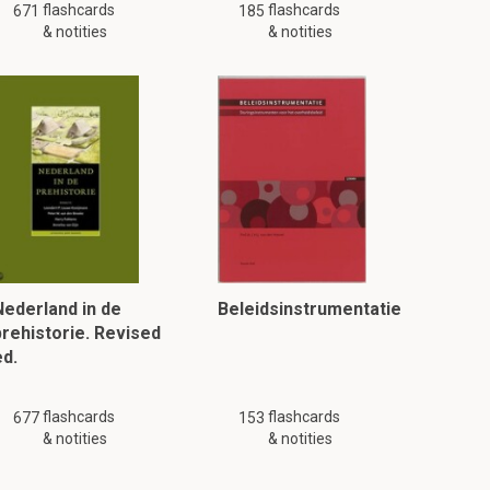
flashcards
flashcards
671
185
& notities
& notities
Nederland in de
Beleidsinstrumentatie
prehistorie. Revised
ed.
flashcards
flashcards
677
153
& notities
& notities