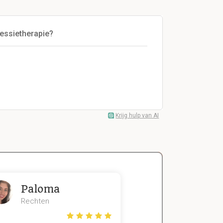
essietherapie?
n
Krijg hulp van AI
Paloma
Zeger
Rechten
Handels- wet