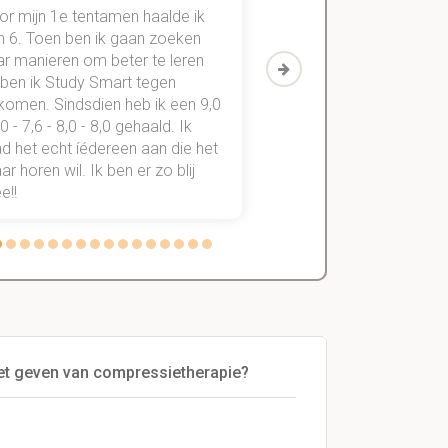
or mijn 1e tentamen haalde ik
Met mijn oude method
n 6. Toen ben ik gaan zoeken
geslaagd voor maar 3
ar manieren om beter te leren
vakken. Sinds ik mijn
 ben ik Study Smart tegen
aantekeningen digitaal
komen. Sindsdien heb ik een 9,0
study smart, ben ik voo
,0 - 7,6 - 8,0 - 8,0 gehaald. Ik
vakken de éérste keer
d het echt íédereen aan die het
StudySmart neemt voo
r horen wil. Ik ben er zo blij
stress van slagen of n
e!!
weg.
het geven van compressietherapie?