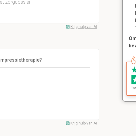
het zorgdossier
Krijg hulp van AI
Ont
be
compressietherapie?
Krijg hulp van AI