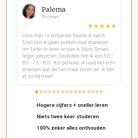
Paloma
Rechten
Voor mijn 1e tentamen haalde ik een 6.
M
Toen ben ik gaan zoeken naar manieren
v
om beter te leren en ben ik Study Smart
a
tegen gekomen. Sindsdien heb ik een 9,0 -
s
t
8,0 - 7,6 - 8,0 - 8,0 gehaald. Ik raad het echt
k
n.
íédereen aan die het maar horen wil. Ik ben
d
er zo blij mee!!
Hogere cijfers + sneller leren
Niets twee keer studeren
100% zeker alles onthouden