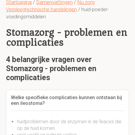
Startpagina
/
Samenvattingen
/
Nu zorg
Verpleegtechnische handelingen
/ huid-poeder-
voedingsmiddelen
Stomazorg - problemen en
complicaties
4 belangrijke vragen over
Stomazorg - problemen en
complicaties
Welke specifieke complicaties kunnen ontstaan bij
een ileostoma?
huidproblemen door de enzymen in de feaces die
op de huid komen
veel vocht en natrium verlies