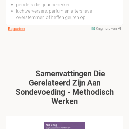
peoders die geur beperken
luchtverversers, parfum en aftershave
overstemmen of heffen geuren op
Krijg hulp van AI
Rapporteer
Samenvattingen Die
Gerelateerd Zijn Aan
Sondevoeding - Methodisch
Werken