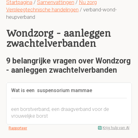
Startpagina
/
Samenvattingen
/
Nu zorg
Verpleegtechnische handelingen
/ verband-wond-
heupverband
Wondzorg - aanleggen
zwachtelverbanden
9 belangrijke vragen over Wondzorg
- aanleggen zwachtelverbanden
Wat is een suspensorium mammae
een borstverband; een draagverband voor de
vrouwelijke borst
Krijg hulp van AI
Rapporteer