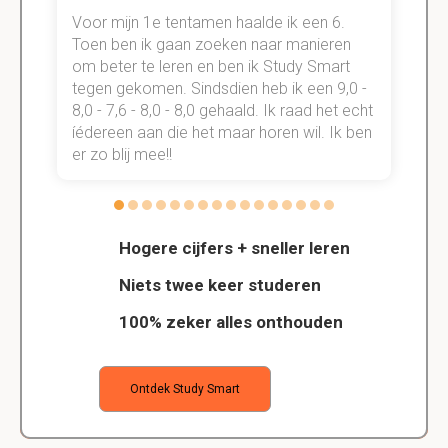
Voor mijn 1e tentamen haalde ik een 6.
M
Toen ben ik gaan zoeken naar manieren
v
om beter te leren en ben ik Study Smart
a
tegen gekomen. Sindsdien heb ik een 9,0 -
s
t
8,0 - 7,6 - 8,0 - 8,0 gehaald. Ik raad het echt
k
n.
íédereen aan die het maar horen wil. Ik ben
d
er zo blij mee!!
Hogere cijfers + sneller leren
Niets twee keer studeren
100% zeker alles onthouden
Ontdek Study Smart