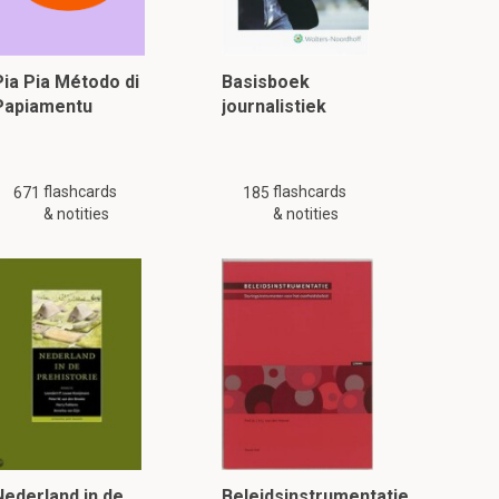
Pia Pia Método di
Basisboek
Papiamentu
journalistiek
flashcards
flashcards
671
185
& notities
& notities
Nederland in de
Beleidsinstrumentatie