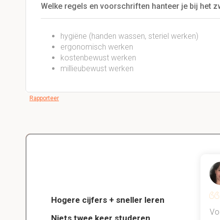
Welke regels en voorschriften hanteer je bij het 
hygiëne (handen wassen, steriel werken)
ergonomisch werken
kostenbewust werken
millieubewust werken
Rapporteer
Delano
Diergeneeskunde
Hogere cijfers + sneller leren
jn kind
Dankzij StudySmart heb ik vorig
Vo
Niets twee keer studeren