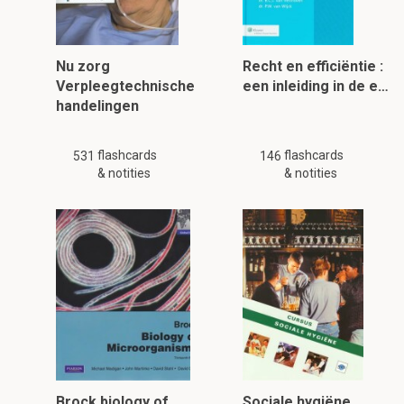
Nu zorg
Recht en efficiëntie :
Verpleegtechnische
een inleiding in de e…
handelingen
flashcards
flashcards
531
146
& notities
& notities
Brock biology of
Sociale hygiëne.