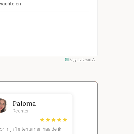
zwachtelen
Krijg hulp van AI
Paloma
Zeger
Rechten
Handels- wet
or mijn 1e tentamen haalde ik
Met mijn oude method