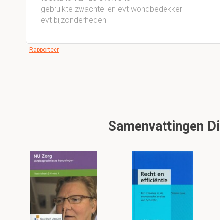
gebruikte zwachtel en evt wondbedekker
evt bijzonderheden
Rapporteer
Samenvattingen Di