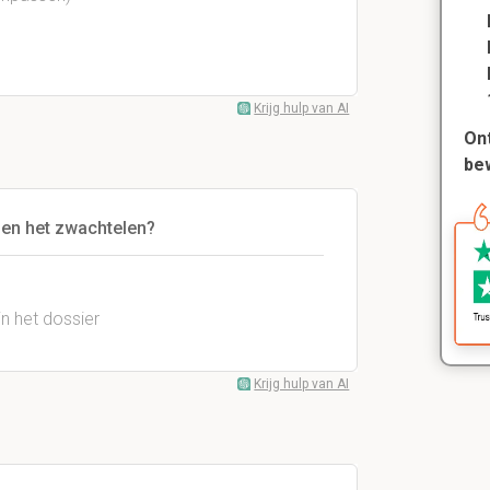
Krijg hulp van AI
Ont
be
 en het zwachtelen?
n het dossier
Krijg hulp van AI