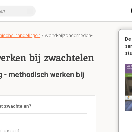
nische handelingen
/ wond-bijzonderheden-
De
sa
st
erken bij zwachtelen
g - methodisch werken bij
het zwachtelen?
 inpassen)