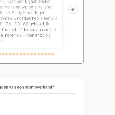
n 6. Toen ben ik gaan zoeken
geslaagd voor maar 3
ar manieren om beter te leren
vakken. Sinds ik mijn
 ben ik Study Smart tegen
aantekeningen digitaal
komen. Sindsdien heb ik een 9,0
study smart, ben ik voo
,0 - 7,6 - 8,0 - 8,0 gehaald. Ik
vakken de éérste keer
d het echt íédereen aan die het
StudySmart neemt voo
r horen wil. Ik ben er zo blij
stress van slagen of n
e!!
weg.
leggen van een stompverband?