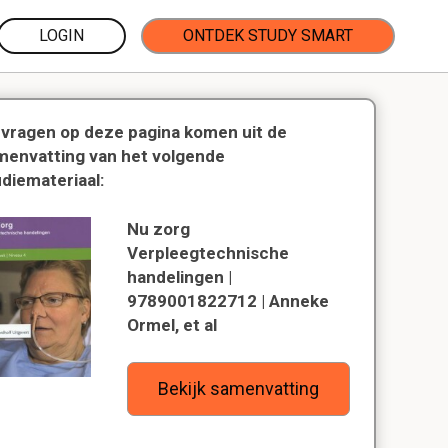
LOGIN
ONTDEK STUDY SMART
 vragen op deze pagina komen uit de
menvatting van het volgende
udiemateriaal:
Nu zorg
Verpleegtechnische
handelingen |
9789001822712 | Anneke
Ormel, et al
Bekijk samenvatting