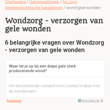
Startpagina
/
Samenvattingen
/
Nu zorg
Verpleegtechnische handelingen
/ wond-geel-wonden
Wondzorg - verzorgen van
gele wonden
6 belangrijke vragen over Wondzorg
- verzorgen van gele wonden
Waar let je op bij een diepe gele sterk
producerende wond?
het absorberende verband moet contact maken met
de wondbodem.
Krijg hulp van AI
Rapporteer