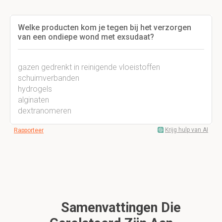
Welke producten kom je tegen bij het verzorgen
van een ondiepe wond met exsudaat?
gazen gedrenkt in reinigende vloeistoffen
schuimverbanden
hydrogels
alginaten
dextranomeren
Krijg hulp van AI
Rapporteer
Samenvattingen Die