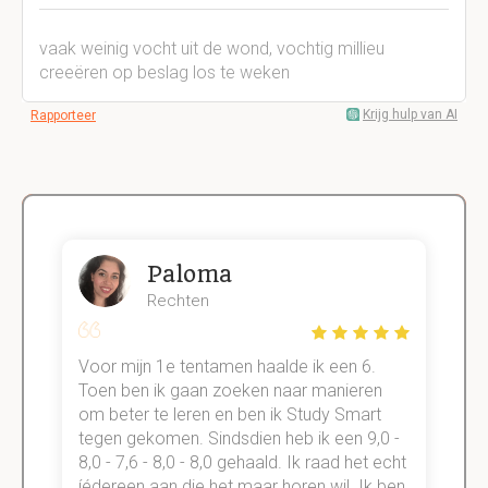
vaak weinig vocht uit de wond, vochtig millieu
creeëren op beslag los te weken
Krijg hulp van AI
Rapporteer
Paloma
Rechten
Voor mijn 1e tentamen haalde ik een 6.
M
Toen ben ik gaan zoeken naar manieren
v
om beter te leren en ben ik Study Smart
a
tegen gekomen. Sindsdien heb ik een 9,0 -
s
t
8,0 - 7,6 - 8,0 - 8,0 gehaald. Ik raad het echt
k
n.
íédereen aan die het maar horen wil. Ik ben
d