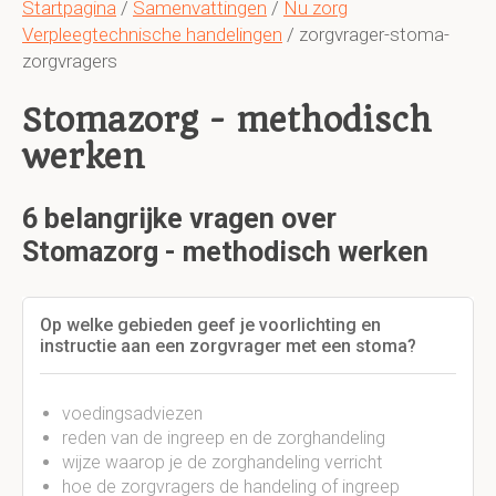
Startpagina
/
Samenvattingen
/
Nu zorg
Verpleegtechnische handelingen
/ zorgvrager-stoma-
zorgvragers
Stomazorg - methodisch
werken
6 belangrijke vragen over
Stomazorg - methodisch werken
Op welke gebieden geef je voorlichting en
instructie aan een zorgvrager met een stoma?
voedingsadviezen
reden van de ingreep en de zorghandeling
wijze waarop je de zorghandeling verricht
hoe de zorgvragers de handeling of ingreep