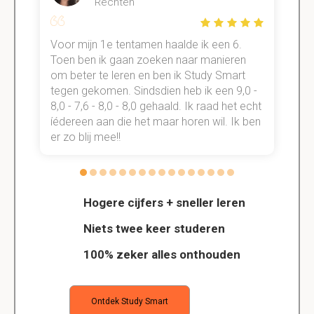
Rechten
Voor mijn 1e tentamen haalde ik een 6.
M
Toen ben ik gaan zoeken naar manieren
v
om beter te leren en ben ik Study Smart
a
tegen gekomen. Sindsdien heb ik een 9,0 -
s
t
8,0 - 7,6 - 8,0 - 8,0 gehaald. Ik raad het echt
k
n.
íédereen aan die het maar horen wil. Ik ben
d
er zo blij mee!!
Hogere cijfers + sneller leren
Niets twee keer studeren
100% zeker alles onthouden
Ontdek Study Smart