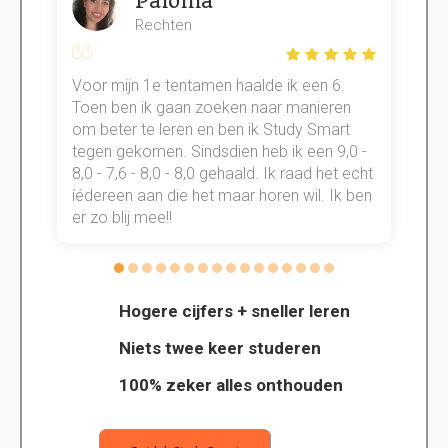
Paloma
Rechten
Voor mijn 1e tentamen haalde ik een 6.
M
Toen ben ik gaan zoeken naar manieren
v
om beter te leren en ben ik Study Smart
a
tegen gekomen. Sindsdien heb ik een 9,0 -
s
t
8,0 - 7,6 - 8,0 - 8,0 gehaald. Ik raad het echt
k
n.
íédereen aan die het maar horen wil. Ik ben
d
er zo blij mee!!
Hogere cijfers + sneller leren
Niets twee keer studeren
100% zeker alles onthouden