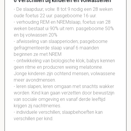
6 Verschillen bij kinderen en volwassenen
- De slaapduur; volw. 8 tot 9 nodig een 28 weken
oude foetus 22 uur. pasgeboorne 16 uur.
- verhouding REM en NREMslaap; foetus van 28
weken bestaat ui 90% uit rem. pasgeboorne 50%
en bij volwassen 20%
- afwisseling van slaapperioden; pasgeboorne
gefragmenteerde slaap vanaf 6 maanden
beginnen ze met NREM
- ontwikkeling van biologische klok; babys kennen
geen ritme en producren weinig melatonine.
Jonge kinderen zijn ochtend mensen, volwassene
meer avondmensen.
- leren slapen; leren omgaan met snachts wakker
worden. Kind kan gaan verzetten door bewustzijn
van sociale omgeving en vanaf derde leeftijd
krijgen zij nachtmerries.
- individuele verschillen; slaapbehoeften kan
verschillen per kind.