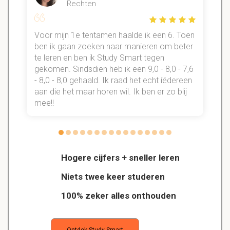
Rechten
Voor mijn 1e tentamen haalde ik een 6. Toen
n
ben ik gaan zoeken naar manieren om beter
te leren en ben ik Study Smart tegen
gekomen. Sindsdien heb ik een 9,0 - 8,0 - 7,6
b
- 8,0 - 8,0 gehaald. Ik raad het echt íédereen
aan die het maar horen wil. Ik ben er zo blij
s
mee!!
Hogere cijfers + sneller leren
Niets twee keer studeren
100% zeker alles onthouden