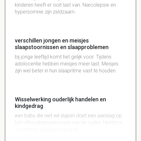
kinderen heeft er ooit last van. Narcolepsie en
hypersomnie zijn zeldzaam.
verschillen jongen en meisjes
slaapstoornissen en slaapproblemen
bij jonge leeftijd komt het gelijk voor. Tijdens
adolocentie hebben meisjes meer last. Meisjes
zijn wel beter in hun slaapritme vast te houden.
Wisselwerking ouderlijk handelen en
kindgedrag
een baby die niet wil slapen doet een aanslag op
het uithoudingsvermogen van de ouder. Hierdoor
versterken zij elkaars gedrag