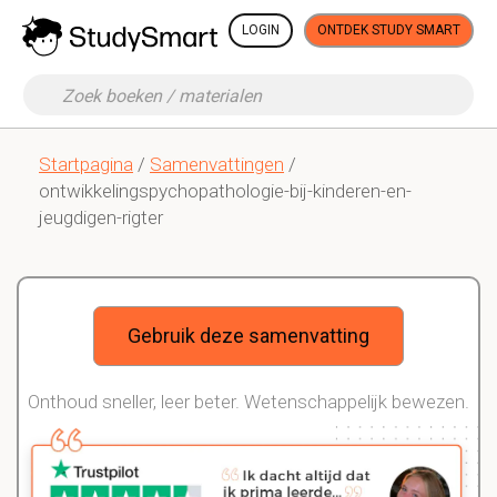
LOGIN
ONTDEK STUDY SMART
Startpagina
/
Samenvattingen
/
ontwikkelingspychopathologie-bij-kinderen-en-
jeugdigen-rigter
Gebruik deze samenvatting
Onthoud sneller, leer beter. Wetenschappelijk bewezen.